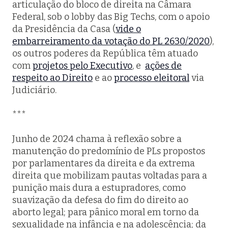
articulação do bloco de direita na Câmara
Federal, sob o lobby das Big Techs, com o apoio
da Presidência da Casa (
vide o
embarreiramento da votação do PL 2630/2020
),
os outros poderes da República têm atuado
com
projetos pelo Executivo
, e
ações de
respeito ao Direito
e ao
processo eleitoral
via
Judiciário.
***
Junho de 2024 chama à reflexão sobre a
manutenção do predomínio de PLs propostos
por parlamentares da direita e da extrema
direita que mobilizam pautas voltadas para a
punição mais dura a estupradores, como
suavização da defesa do fim do direito ao
aborto legal; para pânico moral em torno da
sexualidade na infância e na adolescência; da