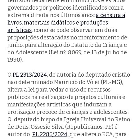
tem sido recorrente em municípios e estados
governados por políticos identificados com a
extrema direita nos últimos anos:
a censura a
livros, materiais didáticos e produções
artísticas
, como se pode observar em duas
proposições destacadas no monitoramento de
junho, para alteração do Estatuto da Criança e
do Adolescente (Lei nº. 8.069, de 13 de julho de
1990).
O
PL 2313/2024
, de autoria do deputado cristão
não determinado Mauricio do Vôlei (PL-MG),
altera a lei para vedar o uso de recursos
públicos na realização de projetos culturais e
manifestações artísticas que induzam a
erotização precoce de crianças e adolescentes.
O deputado bispo da Igreja Universal do Reino
de Deus, Ossesio Silva (Republicanos-PE) é
autor do
PL 2286/2024,
que altera o ECA, para