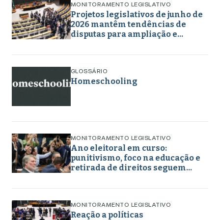
MONITORAMENTO LEGISLATIVO
Projetos legislativos de junho de
2026 mantêm tendências de
disputas para ampliação e
retirada de direitos em torno de
gênero, educação e
enfrentamento a crimes
GLOSSÁRIO
Homeschooling
MONITORAMENTO LEGISLATIVO
Ano eleitoral em curso:
punitivismo, foco na educação e
retirada de direitos seguem
marcando projetos em maio de
2026
MONITORAMENTO LEGISLATIVO
Reação a políticas