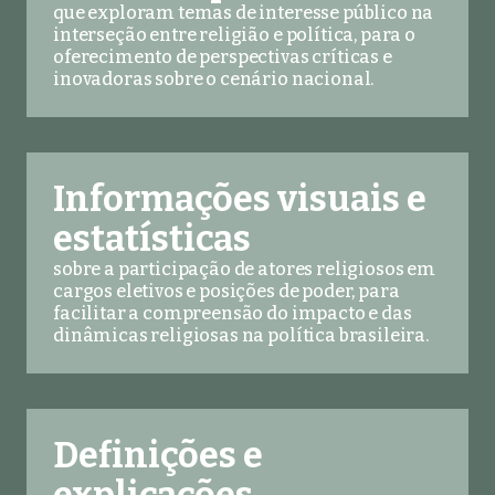
que exploram temas de interesse público na
interseção entre religião e política, para o
oferecimento de perspectivas críticas e
inovadoras sobre o cenário nacional.
Informações visuais e
estatísticas
sobre a participação de atores religiosos em
cargos eletivos e posições de poder, para
facilitar a compreensão do impacto e das
dinâmicas religiosas na política brasileira.
Definições e