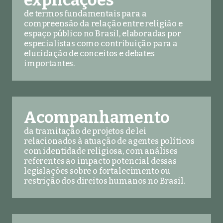
explicações
de termos fundamentais para a
compreensão da relação entre religião e
espaço público no Brasil, elaboradas por
especialistas como contribuição para a
elucidação de conceitos e debates
importantes.
Acompanhamento
da tramitação de projetos de lei
relacionados à atuação de agentes políticos
com identidade religiosa, com análises
referentes ao impacto potencial dessas
legislações sobre o fortalecimento ou
restrição dos direitos humanos no Brasil.