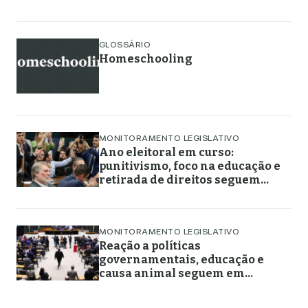
retirada de direitos em torno de
gênero, educação e
enfrentamento a crimes
GLOSSÁRIO
Homeschooling
MONITORAMENTO LEGISLATIVO
Ano eleitoral em curso:
punitivismo, foco na educação e
retirada de direitos seguem
marcando projetos em maio de
2026
MONITORAMENTO LEGISLATIVO
Reação a políticas
governamentais, educação e
causa animal seguem em
destaque nos projetos
legislativos em abril de 2026