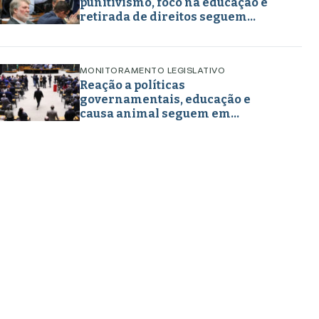
punitivismo, foco na educação e
retirada de direitos seguem
marcando projetos em maio de
2026
MONITORAMENTO LEGISLATIVO
Reação a políticas
governamentais, educação e
causa animal seguem em
destaque nos projetos legislativos
em abril de 2026