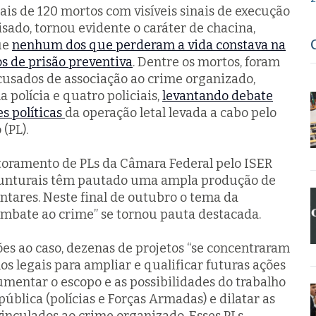
is de 120 mortos com visíveis sinais de execução
isado, tornou evidente o caráter de chacina,
ue
nenhum dos que perderam a vida constava na
s de prisão preventiva
. Dentre os mortos, foram
acusados de associação ao crime organizado,
 polícia e quatro policiais,
levantando debate
s políticas
da operação letal levada a cabo pelo
(PL).
toramento de PLs da Câmara Federal pelo ISER
junturais têm pautado uma ampla produção de
ntares. Neste final de outubro o tema da
ombate ao crime” se tornou pauta destacada.
es ao caso, dezenas de projetos “se concentraram
s legais para ampliar e qualificar futuras ações
umentar o escopo e as possibilidades do trabalho
ública (polícias e Forças Armadas) e dilatar as