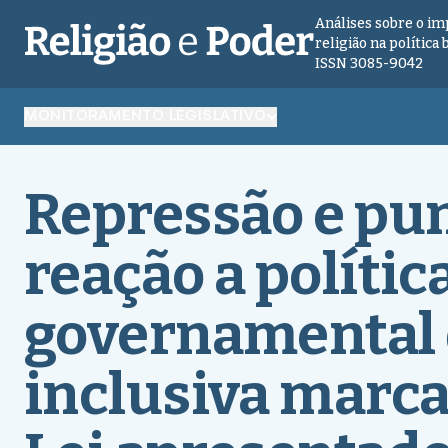
Análises sobre o im
religião na política 
ISSN 3085-9042
MONITORAMENTO LEGISLATIVO
Repressão e pu
reação a polític
governamental 
inclusiva marca