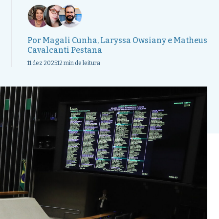
Por
Magali Cunha
,
Laryssa Owsiany
e
Matheus
Cavalcanti Pestana
11 dez 2025
12 min de leitura