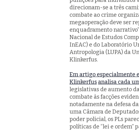
punições para indivíduos 
direcionam-se a três cami
combate ao crime organiza
megaoperação deve ser rep
enquadramento narrativo”.
Nacional de Estudos Comp
InEAC) e do Laboratório Uni
Antropologia (LUPA) da Uni
Klinkerfus.
Em artigo especialmente el
Klinkerfus
analisa cada u
legislativas de aumento d
combate às facções eviden
notadamente na defesa da 
uma Câmara de Deputados
poder policial, os PLs par
políticas de “lei e ordem” 