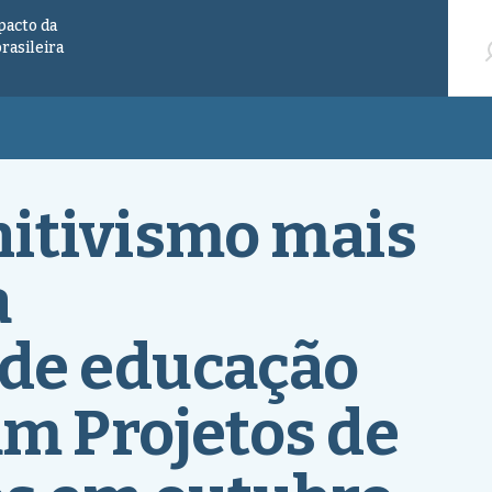
Pesqu
pacto da
brasileira
nitivismo mais
a
de educação
m Projetos de