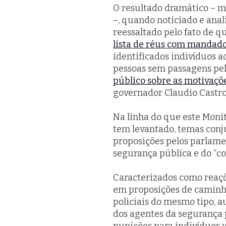
O resultado dramático – ma
–, quando noticiado e anal
reessaltado pelo fato de q
lista de réus com mandado
identificados indivíduos 
pessoas sem passagens pela
público sobre as motivaçõe
governador Claudio Castro 
Na linha do que este Moni
tem levantado, temas con
proposições pelos parlame
segurança pública e do “c
Caracterizados como reaçõ
em proposições de caminho
policiais do mesmo tipo, a
dos agentes da segurança p