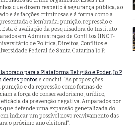
vinculados ao crime organizado. Esses PLs
nhos que dizem respeito à segurança pública, ao
do e às facções criminosas e à forma como a
resentada e lembrada: punição, repressão e
 Esta é avaliação da pesquisadora do Instituto
arados em Administração de Conflitos (INCT-
versitário de Política, Direitos, Conflitos e
versidade Federal de Santa Catarina Jo P.
aborado para a Plataforma Religião e Poder, Jo P.
m destes pontos
e conclui: “As proposições
a punição e da repressão como formas de
ciam a força do conservadorismo jurídico,
eficácia da prevenção negativa. Amparados por
 que defende uma expansão generalizada do
ecem indicar um possível novo reavivamento das
para o próximo ano eleitoral”.