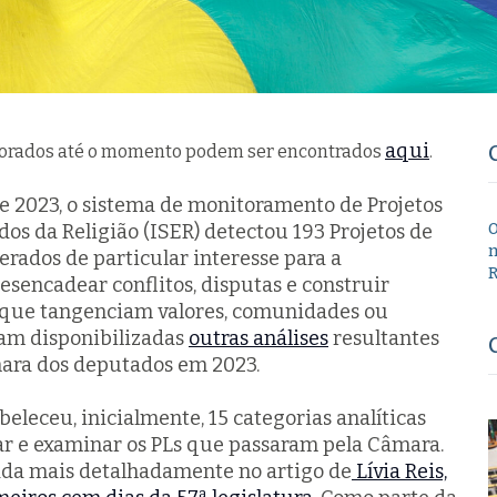
aqui
itorados até o momento podem ser encontrados
.
e 2023, o sistema de monitoramento de Projetos
udos da Religião (ISER) detectou 193 Projetos de
O
m
derados de particular interesse para a
R
sencadear conflitos, disputas e construir
s que tangenciam valores, comunidades ou
oram disponibilizadas
outras análises
resultantes
ara dos deputados em 2023.
eleceu, inicialmente, 15 categorias analíticas
car e examinar os PLs que passaram pela Câmara.
ada mais detalhadamente no artigo de
Lívia Reis,