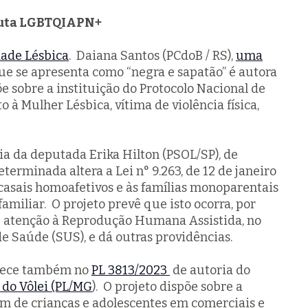
auta LGBTQIAPN+
dade Lésbica
. Daiana Santos (PCdoB / RS),
uma
que se apresenta como “negra e sapatão” é autora
e sobre a instituição do Protocolo Nacional de
à Mulher Lésbica, vítima de violência física,
ia da deputada Erika Hilton (PSOL/SP), de
terminada altera a Lei n° 9.263, de 12 de janeiro
 casais homoafetivos e às famílias monoparentais
amiliar. O projeto prevê que isto ocorra, por
 atenção à Reprodução Humana Assistida, no
e Saúde (SUS), e dá outras providências.
rece também no
PL 3813/2023
de autoria do
 do Vôlei (PL/MG
). O projeto dispõe sobre a
m de crianças e adolescentes em comerciais e