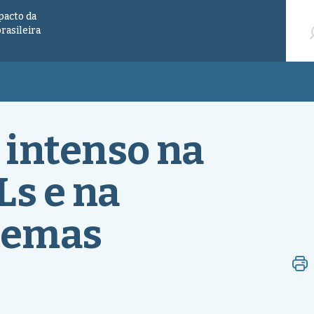
Pesqu
pacto da
brasileira
 intenso na
Ls e na
 temas