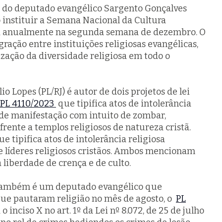
ia do deputado evangélico Sargento Gonçalves
 instituir a Semana Nacional da Cultura
ada anualmente na segunda semana de dezembro. O
gração entre instituições religiosas evangélicas,
rização da diversidade religiosa em todo o
o Lopes (PL/RJ) é autor de dois projetos de lei
PL 4110/2023
que tipifica atos de intolerância
 de manifestação com intuito de zombar,
rente a templos religiosos de natureza cristã.
que tipifica atos de intolerância religiosa
e líderes religiosos cristãos. Ambos mencionam
 liberdade de crença e de culto.
 também é um deputado evangélico que
que pautaram religião no mês de agosto, o
PL
o inciso X no art. 1º da Lei nº 8.072, de 25 de julho