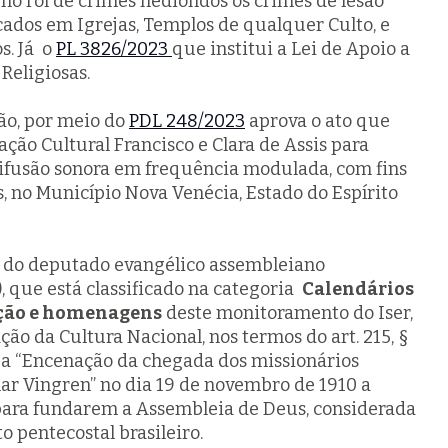
 no rol de crimes hediondos os crimes de lesão
cados em Igrejas, Templos de qualquer Culto, e
s. Já o
PL 3826/2023
que institui a Lei de Apoio a
Religiosas.
o, por meio do
PDL 248/2023
aprova o ato que
ão Cultural Francisco e Clara de Assis para
difusão sonora em frequência modulada, com fins
, no Município Nova Venécia, Estado do Espírito
ia do deputado evangélico assembleiano
 que está classificado na categoria
Calendários
ação e homenagens
deste monitoramento do Iser,
o da Cultura Nacional, nos termos do art. 215, §
, a “Encenação da chegada dos missionários
ar Vingren” no dia 19 de novembro de 1910 a
 para fundarem a Assembleia de Deus, considerada
 pentecostal brasileiro.