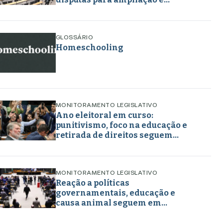
retirada de direitos em torno de
gênero, educação e
enfrentamento a crimes
GLOSSÁRIO
Homeschooling
MONITORAMENTO LEGISLATIVO
Ano eleitoral em curso:
punitivismo, foco na educação e
retirada de direitos seguem
marcando projetos em maio de
2026
MONITORAMENTO LEGISLATIVO
Reação a políticas
governamentais, educação e
causa animal seguem em
destaque nos projetos legislativos
em abril de 2026