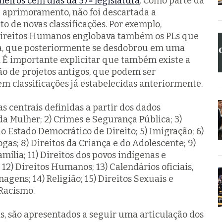
eiros cem dias da 57ª legislatura
. Como parte da
 aprimoramento, não foi descartada a
o de novas classificações. Por exemplo,
 Direitos Humanos englobava também os PLs que
a, que posteriormente se desdobrou em uma
e. É importante explicitar que também existe a
ão de projetos antigos, que podem ser
em classificações já estabelecidas anteriormente.
s centrais definidas a partir dos dados
 da Mulher; 2) Crimes e Segurança Pública; 3)
 Estado Democrático de Direito; 5) Imigração; 6)
ogas; 8) Direitos da Criança e do Adolescente; 9)
mília; 11) Direitos dos povos indígenas e
12) Direitos Humanos; 13) Calendários oficiais,
gens; 14) Religião; 15) Direitos Sexuais e
 Racismo.
s, são apresentados a seguir uma articulação dos