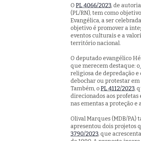
O
PL 4066/2023
, de autor
(PL/RN), tem como objetivo
Evangélica, a ser celebr
objetivo é promover a inte
eventos culturais e a valo
território nacional.
O deputado evangélico Héli
que merecem destaque: o
religiosa de depredação e
debochar ou protestar em f
Também, o
PL 4112/2023
, 
direcionados aos profetas 
nas ementas a proteção e a
Olival Marques (MDB/PA)
apresentou dois projetos 
3790/2023
, que acrescenta 