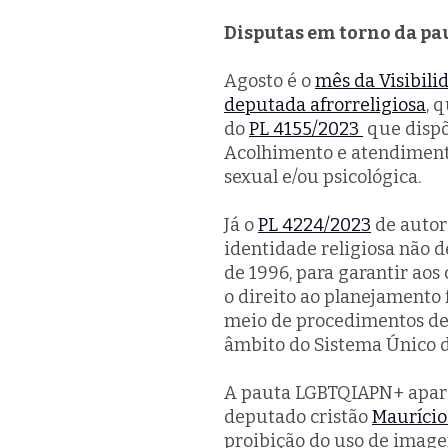
Disputas em torno da p
Agosto é o
mês da Visibili
deputada afrorreligiosa
, 
do
PL 4155/2023
que dispõ
Acolhimento e atendimento 
sexual e/ou psicológica.
Já o
PL 4224/2023
de autor
identidade religiosa não de
de 1996, para garantir aos
o direito ao planejamento f
meio de procedimentos de
âmbito do Sistema Único d
A pauta LGBTQIAPN+ apa
deputado cristão
Maurício
proibição do uso de image