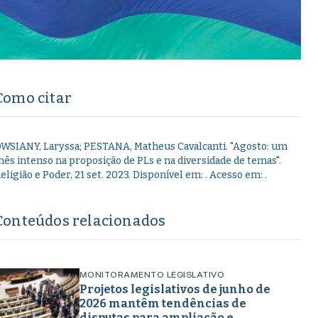
Como citar
WSIANY, Laryssa; PESTANA, Matheus Cavalcanti
.
"
Agosto: um
ês intenso na proposição de PLs e na diversidade de temas
".
eligião e Poder,
21 set. 2023
. Disponível em:
. Acesso em:
.
Conteúdos relacionados
MONITORAMENTO LEGISLATIVO
Projetos legislativos de junho de
2026 mantêm tendências de
disputas para ampliação e