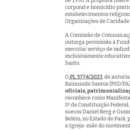
de 1990. A proposta insere
corporal e homicídio prati
estabelecimentos religioso
Organizações de Caridade 
A Comissão de Comunicaçã
outorga permissão à Fundaç
executar serviço de radio
exclusivamente educativos
Santo.
O
PL 3774/2023
, de autor
Raimundo Santos (PSD/PA),
oficiais, patrimonializ
reconhece como Manifestaçã
1º da Constituição Federal
suecos Daniel Berg e Gunn
Belém, no Estado do Pará,
a Igreja-mãe do movimento