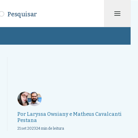
isar
Por
Laryssa Owsiany
e
Matheus Cavalcanti
Pestana
21 set 2023
24 min de leitura