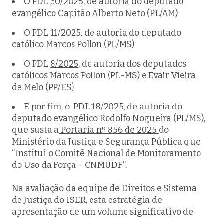
O PDL
30/2025
, de autoria do deputado
evangélico Capitão Alberto Neto (PL/AM)
O PDL
11/2025
, de autoria do deputado
católico Marcos Pollon (PL/MS)
O PDL
8/2025
, de autoria dos deputados
católicos Marcos Pollon (PL-MS) e Evair Vieira
de Melo (PP/ES)
E por fim, o PDL
18/2025
, de autoria do
deputado evangélico Rodolfo Nogueira (PL/MS),
que susta a
Portaria nº 856 de 2025
do
Ministério da Justiça e Segurança Pública que
“Institui o Comitê Nacional de Monitoramento
do Uso da Força – CNMUDF”.
Na avaliação da equipe de Direitos e Sistema
de Justiça do ISER, esta estratégia de
apresentação de um volume significativo de