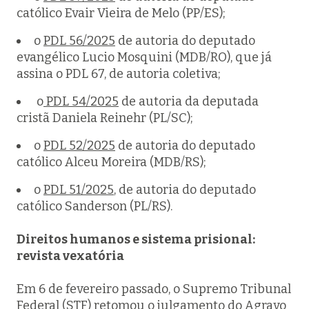
católico Evair Vieira de Melo (PP/ES);
o
PDL 56/2025
de autoria do deputado
evangélico Lucio Mosquini (MDB/RO), que já
assina o PDL 67, de autoria coletiva;
o
PDL 54/2025
de autoria da deputada
cristã Daniela Reinehr (PL/SC);
o
PDL 52/2025
de autoria do deputado
católico Alceu Moreira (MDB/RS);
o
PDL 51/2025
, de autoria do deputado
católico Sanderson (PL/RS).
Direitos humanos e sistema prisional:
revista vexatória
Em 6 de fevereiro passado, o Supremo Tribunal
Federal (STF) retomou o julgamento do Agravo