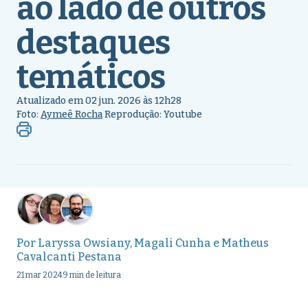
ao lado de outros
destaques
temáticos
Atualizado em 02 jun. 2026 às 12h28
Foto:
Aymeê Rocha
Reprodução: Youtube
Por
Laryssa Owsiany
,
Magali Cunha
e
Matheus
Cavalcanti Pestana
21 mar 2024
9 min de leitura