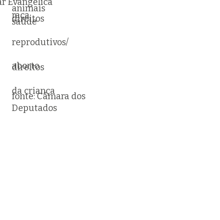
r Evangélica
animais
raça
direitos
saúde
reprodutivos/
aborto
direitos
da criança
fonte: Câmara dos
Deputados