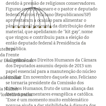
devido à pressão de religiosos conservadores.
Figuras como Bolsonaro e o pastor e deputado
federal Marcos Feliciano (Republicanos/SP)
aproveitaram a ocasião para alimentar o
pânico moral por conta da distribuição deste
material, que apelidaram de “kit gay”, nome
que vingou e contribuiu para a eleição do
então deputado federal à Presidência da
República.
utem os
da Frente
A Comissão dos Direitos Humanos da Câmara
r Evangélica nas
dos Deputados assumiu depois de 2013 um
papel essencial para a manutenção do núcleo
familiar. Em novembro daquele ano, Feliciano
ade Social
se tornaria presidente da Comissão dos
Direitos Humanos, fruto de uma aliança das
 da Mulher
frentes parlamentares evangélica e católica.
lordelis domina
“Esse é um momento muito emblemático
porque ajuda a dar visibilidade à disputa dos