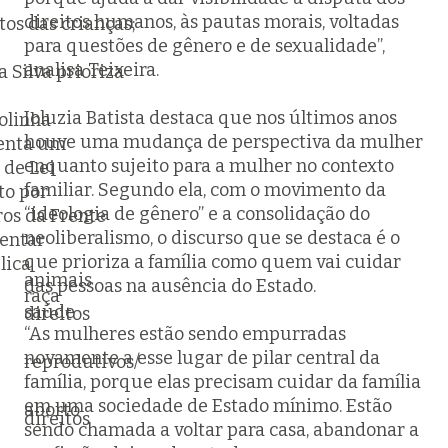
direitos humanos, às pautas morais, voltadas
tos das crianças;
para questões de gênero e de sexualidade”,
analisa Teixeira.
 Silva prioriza
Joluzia Batista destaca que nos últimos anos
olinha
houve uma mudança de perspectiva da mulher
enta um
enquanto sujeito para a mulher no contexto
 de Lei
familiar. Segundo ela, com o movimento da
to por
“ideologia de gênero” e a consolidação do
s da Frente
neoliberalismo, o discurso que se destaca é o
entar
que prioriza a família como quem vai cuidar
lica
animais
das pessoas na ausência do Estado.
raça
saúde
direitos
“As mulheres estão sendo empurradas
novamente a esse lugar de pilar central da
reprodutivos/
família, porque elas precisam cuidar da família
em uma sociedade de Estado mínimo. Estão
aborto
direitos
sendo chamada a voltar para casa, abandonar a