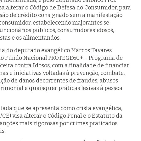
i identificada, e pelo deputado católico Prof.
isa alterar o Código de Defesa do Consumidor, para
essão de crédito consignado sem a manifestação
consumidor, estabelecendo majorantes se
uncionários públicos, consumidores idosos,
stas e os alimentandos.
ia do deputado evangélico Marcos Tavares
o do Fundo Nacional PROTEGE60+ – Programa de
eira contra Idosos, com a finalidade de financiar
s e iniciativas voltadas à prevenção, combate,
ação de danos decorrentes de fraudes, abusos
trimonial e quaisquer práticas lesivas à pessoa
ada que se apresenta como cristã evangélica,
CE) visa alterar o Código Penal e o Estatuto da
sanções mais rigorosas por crimes praticados
is.