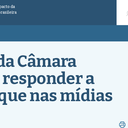
Pesqu
pacto da
brasileira
da Câmara
 responder a
que nas mídias