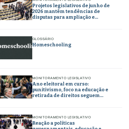
MONITORAMENTO LEGISLATIVO
Projetos legislativos de junho de
2026 mantêm tendências de
disputas para ampliação e
retirada de direitos em torno de
gênero, educação e
enfrentamento a crimes
GLOSSÁRIO
Homeschooling
MONITORAMENTO LEGISLATIVO
Ano eleitoral em curso:
punitivismo, foco na educação e
retirada de direitos seguem
marcando projetos em maio de
2026
MONITORAMENTO LEGISLATIVO
Reação a políticas
governamentais, educação e