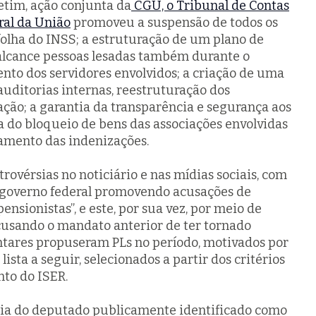
etim, ação conjunta da
CGU, o Tribunal de Contas
ral da União
promoveu a suspensão de todos os
folha do INSS; a estruturação de um plano de
alcance pessoas lesadas também durante o
nto dos servidores envolvidos; a criação de uma
 auditorias internas, reestruturação dos
ção; a garantia da transparência e segurança aos
a do bloqueio de bens das associações envolvidas
amento das indenizações.
ovérsias no noticiário e nas mídias sociais, com
 governo federal promovendo acusações de
nsionistas”, e este, por sua vez, por meio de
acusando o mandato anterior de ter tornado
entares propuseram PLs no período, motivados por
lista a seguir, selecionados a partir dos critérios
to do ISER.
oria do deputado publicamente identificado como