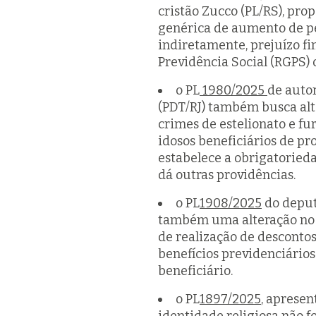
cristão Zucco (PL/RS), prop
genérica de aumento de pe
indiretamente, prejuízo f
Previdência Social (RGPS) 
o PL
1980/2025
de auto
(PDT/RJ) também busca alt
crimes de estelionato e fu
idosos beneficiários de pr
estabelece a obrigatorieda
dá outras providências.
o PL
1908/2025
do deput
também uma alteração no Có
de realização de desconto
benefícios previdenciários
beneficiário.
o PL
1897/2025
, apresen