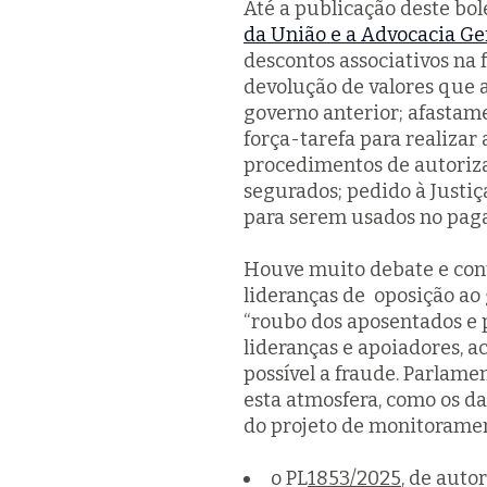
Até a publicação deste bol
da União e a Advocacia Ge
descontos associativos na 
devolução de valores que 
governo anterior; afastame
força-tarefa para realizar
procedimentos de autoriza
segurados; pedido à Justiç
para serem usados no pag
Houve muito debate e contr
lideranças de oposição ao
“roubo dos aposentados e pe
lideranças e apoiadores, 
possível a fraude. Parlam
esta atmosfera, como os da 
do projeto de monitoramen
o PL
1853/2025
, de aut