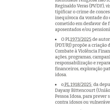
identidade religiosa não fo
Reginaldo Veras (PV/DF), v
tipificar o crime de conc
inequívoca da vontade do 
cometido em desfavor de f
aposentados e/ou pensioni
O PL
1973/2025
de autor
(PDT/RJ) propõe a criaçã
Combate à Violência Financ
ações, programas, campanha
responsabilização e repar
financeiros, exploração pa
idosa.
o
PL 1918/2025
da deput
Dayany Bittencourt (União/
Pessoa Idosa, para prever 
contra idosos ou vulneráve