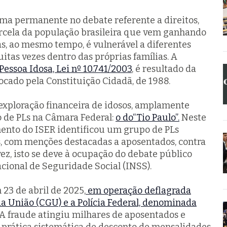
ema permanente no debate referente a direitos,
arcela da população brasileira que vem ganhando
, ao mesmo tempo, é vulnerável a diferentes
tas vezes dentro das próprias famílias. A
Pessoa Idosa, Lei nº 10.741/2003
, é resultado da
ocado pela Constituição Cidadã, de 1988.
exploração financeira de idosos, amplamente
vo de PLs na Câmara Federal:
o do“Tio Paulo”.
Neste
mento do ISER identificou um grupo de PLs
os, com menções destacadas a aposentados, contra
vez, isto se deve à ocupação do debate público
acional de Seguridade Social (INSS).
 23 de abril de 2025,
em operação deflagrada
da União (CGU) e a Polícia Federal, denominada
 A fraude atingiu milhares de aposentados e