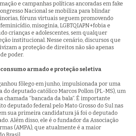
ormação e campanhas políticas ancoradas em fake
ongresso Nacional se mobiliza para blindar
norias, fóruns virtuais seguem promovendo
, feminicídio, misoginia, LGBTQIAPN+fobia e
udo crianças e adolescentes, sem qualquer
o institucional. Nesse cenário, discursos que
tivizam a proteção de direitos não são apenas
 de poder.
e consumo armado e proteção seletiva
ganhou fôlego em junho, impulsionada por uma
ia do deputado católico Marcos Pollon (PL-MS), um
da chamada “bancada da bala”. É importante
eito deputado federal pelo Mato Grosso do Sul nas
em sua primeira candidatura já foi o deputado
ado. Além disso, ele é o fundador da Associação
rmas (AMPA), que atualmente é a maior
o Brasil.