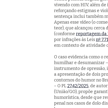
vivendo com HIV, além de i
reforçando estigmas e viol
sentença inclui também mu
Apenas esse vídeo (o com
teor), que alcançou cerca 
(conforme
reportagem da
por infrações às Leis
nº 7.7
em contexto de atividade c
O caso evidencia como o r
humilhar e desumanizar — d
instrumento de opressão, i
a apresentação de dois pr
contornos do humor no Br
– O PL
2742/2025
, de auto
(União/GO), propõe garanti
humorística, desde que res
penal nos casos de dolo dis