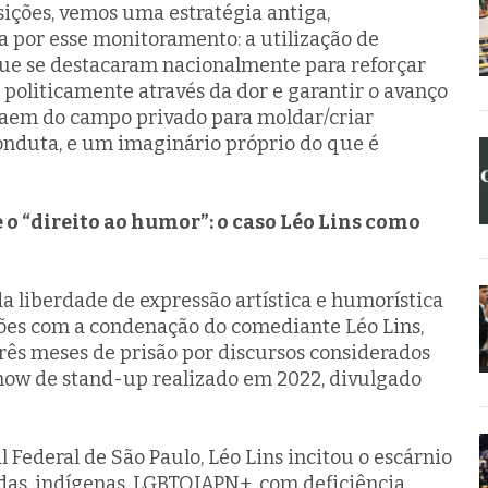
sições, vemos uma estratégia antiga,
 por esse monitoramento: a utilização de
ue se destacaram nacionalmente para reforçar
politicamente através da dor e garantir o avanço
 saem do campo privado para moldar/criar
onduta, e um imaginário próprio do que é
 o “direito ao humor”: o caso Léo Lins como
da liberdade de expressão artística e humorística
ções com a condenação do comediante Léo Lins,
três meses de prisão por discursos considerados
how de stand-up realizado em 2022, divulgado
 Federal de São Paulo, Léo Lins incitou o escárnio
das, indígenas, LGBTQIAPN+, com deficiência,