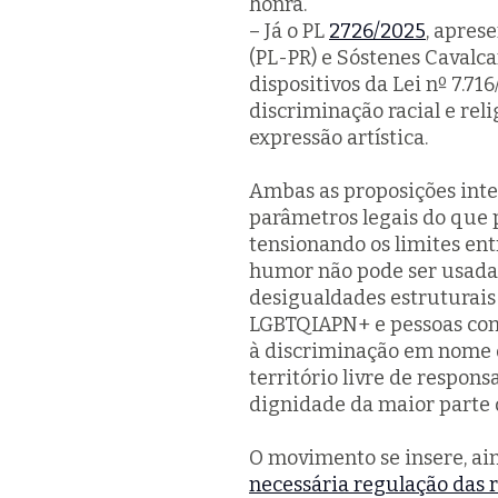
honra.
– Já o PL
2726/2025
, apres
(PL-PR) e Sóstenes Cavalca
dispositivos da Lei nº 7.7
discriminação racial e rel
expressão artística.
Ambas as proposições inte
parâmetros legais do que p
tensionando os limites ent
humor não pode ser usada 
desigualdades estruturais
LGBTQIAPN+ e pessoas com 
à discriminação em nome da
território livre de responsa
dignidade da maior parte 
O movimento se insere, ai
necessária regulação das r