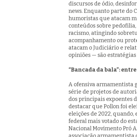
discursos de ódio, desinf
news. Enquanto parte do C
humoristas que atacam mi
conteúdos sobre pedofilia
racismo, atingindo sobret
acompanhamento ou proteçã
atacam o Judiciário e rela
opiniões — são estratégias
“Bancada da bala”: entr
A ofensiva armamentista 
série de projetos de autor
dos principais expoentes 
destacar que Pollon foi el
eleições de 2022, quando, 
federal mais votado do est
Nacional Movimento Pró A
associação armamentista d