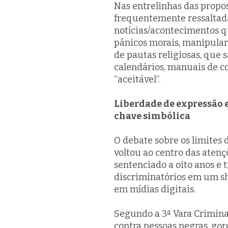
Nas entrelinhas das propo
frequentemente ressaltada
notícias/acontecimentos q
pânicos morais, manipular 
de pautas religiosas, que
calendários, manuais de c
“aceitável”.
Liberdade de expressão e
chave simbólica
O debate sobre os limites 
voltou ao centro das aten
sentenciado a oito anos e 
discriminatórios em um s
em mídias digitais.
Segundo a 3ª Vara Criminal
contra pessoas negras, gor