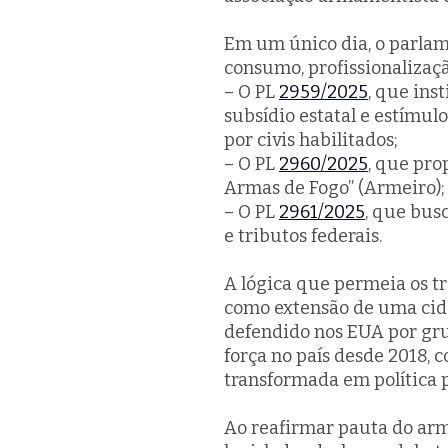
Em um único dia, o parlam
consumo, profissionalizaçã
– O PL
2959/2025
, que ins
subsídio estatal e estímul
por civis habilitados;
– O PL
2960/2025
, que pro
Armas de Fogo” (Armeiro);
– O PL
2961/2025
, que bus
e tributos federais.
A lógica que permeia os tr
como extensão de uma cid
defendido nos EUA por gru
força no país desde 2018, 
transformada em política 
Ao reafirmar pauta do arm