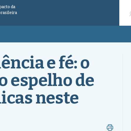
Pesqu
pacto da
brasileira
ência e fé: o
o espelho de
icas neste