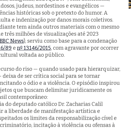
dosos, judeus, nordestinos e evangélicos —
ências históricas sob o pretexto do humor. A
lta e indenização por danos morais coletivos.
ediante tem ainda outros materiais com o mesmo
de três milhões de visualizações até 2023
 BBC News
), serviu como base para a condenação
16/89
e
nº 13.146/2015
, com agravante por ocorrer
ultural voltada ao público.
ecurso do riso — quando usado para hierarquizar,
eixa de ser crítica social para se tornar
ncitando o ódio e a violência. O episódio inspirou
ojetos que buscam delimitar juridicamente os
asil contemporâneo:
ria do deputado católico Dr. Zacharias Calil
r a liberdade de manifestação artística e
peitados os limites da responsabilização cível e
criminatório, incitação à violência ou ofensas à