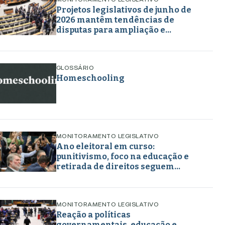
MONITORAMENTO LEGISLATIVO
Projetos legislativos de junho de
2026 mantêm tendências de
disputas para ampliação e
retirada de direitos em torno de
gênero, educação e
enfrentamento a crimes
GLOSSÁRIO
Homeschooling
MONITORAMENTO LEGISLATIVO
Ano eleitoral em curso:
punitivismo, foco na educação e
retirada de direitos seguem
marcando projetos em maio de
2026
MONITORAMENTO LEGISLATIVO
Reação a políticas
governamentais, educação e