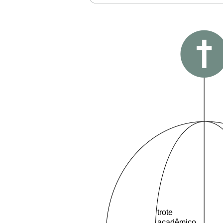
trote
acadêmico