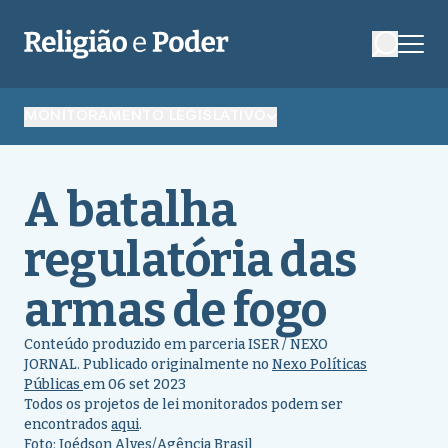
MONITORAMENTO LEGISLATIVO
A batalha
regulatória das
armas de fogo
Conteúdo produzido em parceria ISER / NEXO
JORNAL. Publicado originalmente no
Nexo Políticas
Públicas
em 06 set 202
3
Todos os projetos de lei monitorados podem ser
encontrados
aqui
.
Foto: Joédson Alves/Agência Brasil