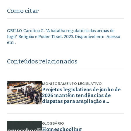
Como citar
GRILLO, Carolina C.
.
"
A batalha regulatória das armas de
fogo
".
Religião e Poder,
11 set. 2023
. Disponível em:
. Acesso
em:
.
Conteúdos relacionados
MONITORAMENTO LEGISLATIVO
Projetos legislativos de junho de
2026 mantêm tendências de
disputas para ampliação e
retirada de direitos em torno de
gênero, educação e
enfrentamento a crimes
GLOSSÁRIO
Homeschooling