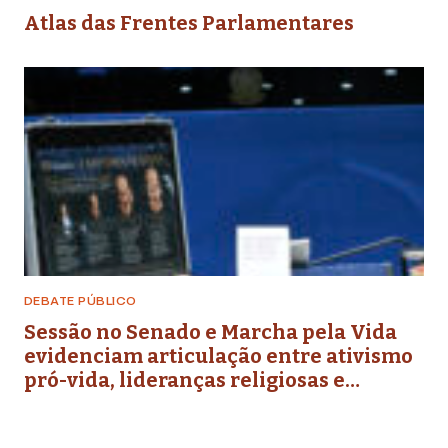
Atlas das Frentes Parlamentares
DEBATE PÚBLICO
Sessão no Senado e Marcha pela Vida
evidenciam articulação entre ativismo
pró-vida, lideranças religiosas e
representação política