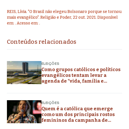
REIS, Lívia
.
"
O Brasil não elegeu Bolsonaro porque se tornou
mais evangélico
".
Religião e Poder,
22 out. 2021
. Disponível
em:
. Acesso em:
.
Conteúdos relacionados
ELEIÇÕES
Como grupos católicos e políticos
evangélicos tentam levar a
agenda de “vida, família e
liberdade” aos planos de governo
futuros
ELEIÇÕES
Quem é a católica que emerge
como um dos principais rostos
femininos da campanha de
Flávio Bolsonaro