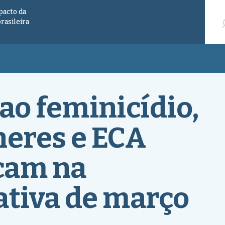
Pesqu
pacto da
brasileira
o feminicídio,
heres e ECA
acam na
ativa de março