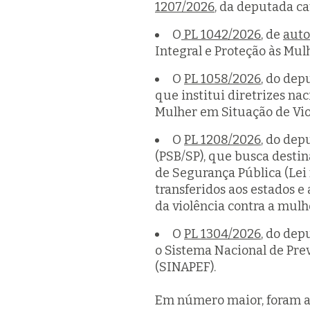
1207/2026
, da deputada ca
O
PL 1042/2026
, de
auto
Integral e Proteção às Mul
O
PL 1058/2026
, do dep
que institui diretrizes na
Mulher em Situação de Vi
O
PL 1208/2026
, do dep
(PSB/SP), que busca desti
de Segurança Pública (Lei 
transferidos aos estados e
da violência contra a mulh
O
PL 1304/2026
, do dep
o Sistema Nacional de Pre
(SINAPEF).
Em número maior, foram ap