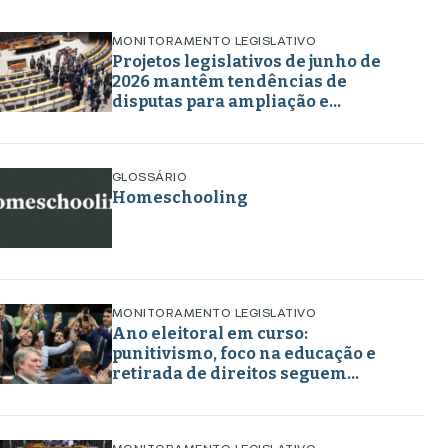
MONITORAMENTO LEGISLATIVO
Projetos legislativos de junho de
2026 mantêm tendências de
disputas para ampliação e
retirada de direitos em torno de
gênero, educação e
enfrentamento a crimes
GLOSSÁRIO
Homeschooling
MONITORAMENTO LEGISLATIVO
Ano eleitoral em curso:
punitivismo, foco na educação e
retirada de direitos seguem
marcando projetos em maio de
2026