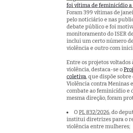
foi vítima de feminicídio 
Foram 399 vítimas de janei
pelo noticiário e nas publ
debate público e foi moti
monitoramento do ISER de
inclui um certo número de
violência e outro com inic
Entre os projetos voltados
violência, destaca-se o
Pro
coletiva
, que dispõe sobre
Violência contra Meninas e
combate ao feminicídio e 
mesma direção, foram prot
O
PL 832/2026
, do depu
institui diretrizes para o
violência entre mulheres;