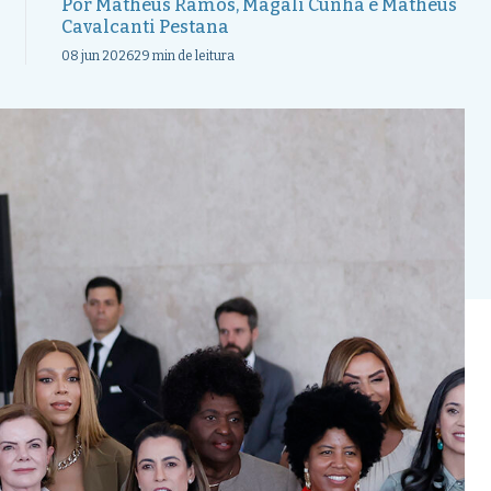
Por
Matheus Ramos
,
Magali Cunha
e
Matheus
Cavalcanti Pestana
08 jun 2026
29 min de leitura