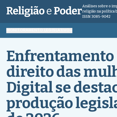
Análises sobre o im
religião na política 
ISSN 3085-9042
MONITORAMENTO LEGISLATIVO
Enfrentamento a
direito das mul
Digital se dest
produção legisl