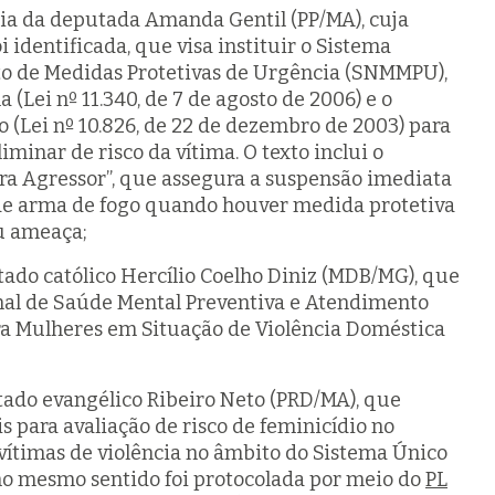
ia da deputada Amanda Gentil (PP/MA), cuja
i identificada, que visa instituir o Sistema
o de Medidas Protetivas de Urgência (SNMMPU),
a (Lei nº 11.340, de 7 de agosto de 2006) e o
(Lei nº 10.826, de 22 de dezembro de 2003) para
iminar de risco da vítima. O texto inclui o
a Agressor”, que assegura a suspensão imediata
e de arma de fogo quando houver medida protetiva
ou ameaça;
ado católico Hercílio Coelho Diniz (MDB/MG), que
nal de Saúde Mental Preventiva e Atendimento
ara Mulheres em Situação de Violência Doméstica
tado evangélico Ribeiro Neto (PRD/MA), que
is para avaliação de risco de feminicídio no
ítimas de violência no âmbito do Sistema Único
no mesmo sentido foi protocolada por meio do
PL