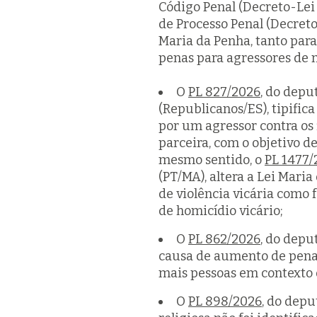
Código Penal (Decreto-Lei 
de Processo Penal (Decreto-
Maria da Penha, tanto para
penas para agressores de 
O
PL 827/2026
, do depu
(Republicanos/ES), tipifica
por um agressor contra os 
parceira, com o objetivo d
mesmo sentido, o
PL 1477/
(PT/MA), altera a Lei Maria
de violência vicária como 
de homicídio vicário;
O
PL 862/2026
, do depu
causa de aumento de pena 
mais pessoas em contexto d
O
PL 898/2026
, do depu