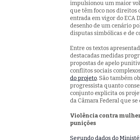
impulsionou um maior volu
que têm foco nos direitos 
entrada em vigor do ECA D
desenho de um cenário polí
disputas simbólicas e de co
Entre os textos apresenta
destacadas medidas progres
propostas de apelo punitiv
conflitos sociais complexo
do projeto
. São também obj
progressista quanto conse
conjunto explicita os proj
da Câmara Federal que se 
Violência contra mulhere
punições
Segundo dados do Ministér