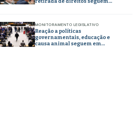
retirada de direitos seguem
marcando projetos em maio de
2026
MONITORAMENTO LEGISLATIVO
Reação a políticas
governamentais, educação e
causa animal seguem em
destaque nos projetos legislativos
em abril de 2026