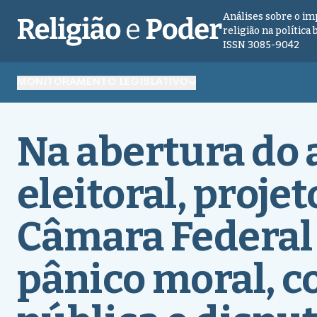
Análises sobre o im
religião na política 
ISSN 3085-9042
MONITORAMENTO LEGISLATIVO
Na abertura do 
eleitoral, projet
Câmara Federa
pânico moral, 