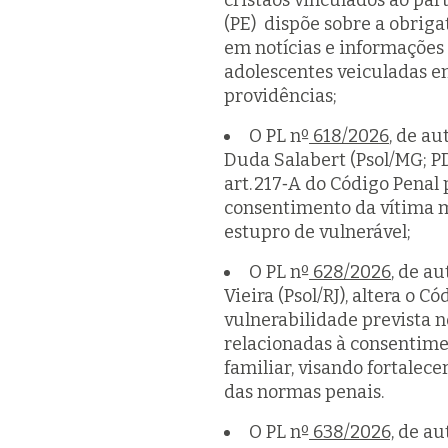
cristãos vinculados ao par
(PE) dispõe sobre a obrig
em notícias e informações r
adolescentes veiculadas 
providências;
O PL nº
618/2026
, de a
Duda Salabert (Psol/MG; P
art. 217‑A do Código Penal 
consentimento da vítima m
estupro de vulnerável;
O PL nº
628/2026
, de a
Vieira (Psol/RJ), altera o C
vulnerabilidade prevista no
relacionadas à consentimen
familiar, visando fortalece
das normas penais.
O PL nº
638/2026,
de aut