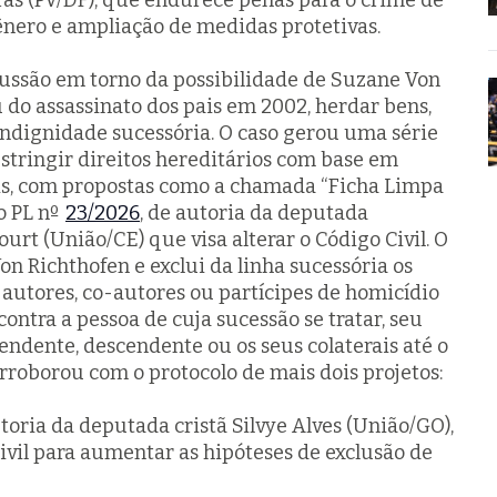
eras (PV/DF), que endurece penas para o crime de
ênero e ampliação de medidas protetivas.
ussão em torno da possibilidade de Suzane Von
 do assassinato dos pais em 2002, herdar bens,
ndignidade sucessória. O caso gerou uma série
stringir direitos hereditários com base em
ais, com propostas como a chamada “Ficha Limpa
do PL nº
23/2026
, de autoria da deputada
urt (União/CE) que visa alterar o Código Civil. O
on Richthofen e exclui da linha sucessória os
autores, co-autores ou partícipes de homicídio
 contra a pessoa de cuja sucessão se tratar, seu
ndente, descendente ou os seus colaterais até o
rroborou com o protocolo de mais dois projetos:
utoria da deputada cristã Silvye Alves (União/GO),
Civil para aumentar as hipóteses de exclusão de