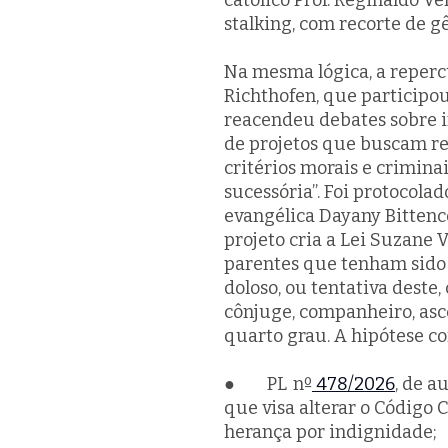
católico Prof. Reginaldo V
stalking, com recorte de g
Na mesma lógica, a reperc
Richthofen, que participou
reacendeu debates sobre i
de projetos que buscam re
critérios morais e crimin
sucessória”. Foi protocola
evangélica Dayany Bittenco
projeto cria a Lei Suzane V
parentes que tenham sido 
doloso, ou tentativa deste,
cônjuge, companheiro, asce
quarto grau. A hipótese co
● PL nº
478/2026
, de a
que visa alterar o Código 
herança por indignidade;