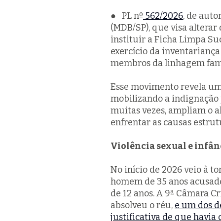
● PL nº
562/2026
, de aut
(MDB/SP), que visa alterar 
instituir a Ficha Limpa Su
exercício da inventarianç
membros da linhagem fami
Esse movimento revela uma 
mobilizando a indignação 
muitas vezes, ampliam o a
enfrentar as causas estrut
Violência sexual e infân
No início de 2026 veio à t
homem de 35 anos acusado
de 12 anos. A 9ª Câmara Cr
absolveu o réu,
e um dos d
justificativa de que havia