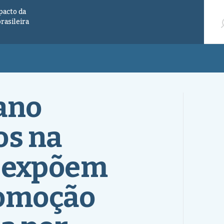
Pesqu
pacto da
brasileira
ano
os na
l expõem
comoção