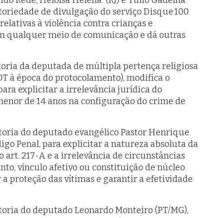
tido Rede, Heloísa Helena (RJ) e Túlio Gadêlha
atoriedade de divulgação do serviço Disque 100
elativas à violência contra crianças e
em qualquer meio de comunicação e dá outras
utoria da deputada de múltipla pertença religiosa
DT à época do protocolamento), modifica o
para explicitar a irrelevância jurídica do
enor de 14 anos na configuração do crime de
utoria do deputado evangélico Pastor Henrique
ódigo Penal, para explicitar a natureza absoluta da
 art. 217-A e a irrelevância de circunstâncias
to, vínculo afetivo ou constituição de núcleo
r a proteção das vítimas e garantir a efetividade
oria do deputado Leonardo Monteiro (PT/MG),