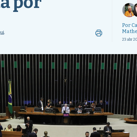
ta por
Por
Ca
Mathe
ui
.
23 abr 2