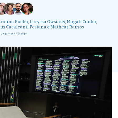
rolina Rocha
,
Laryssa Owsiany
,
Magali Cunha
,
us Cavalcanti Pestana
e
Matheus Ramos
026
31 min de leitura