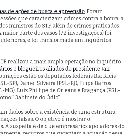
nas de ações de busca e apreensão
. Foram
ressões que caracterizam crimes contra a honra, a
 dos ministros do STF, além de crimes praticados
A maior parte dos casos (72 investigações) foi
 inferiores, e foi transformada em inquéritos
STF realizou a mais ampla operação no inquérito
ários e blogueiros aliados do presidente Jair
urações estão os deputados federais Bia Kicis
SL-SP), Daniel Silveira (PSL-RJ), Filipe Barros
L-MG), Luiz Phillipe de Orleans e Bragança (PSL-
 como “Gabinete do Ódio”.
ram dados sobre a existência de uma estrutura
mações falsas. O objetivo é mostrar o
s. A suspeita é de que empresários apoiadores do
tamente, recursos que garantam a atuação dessa