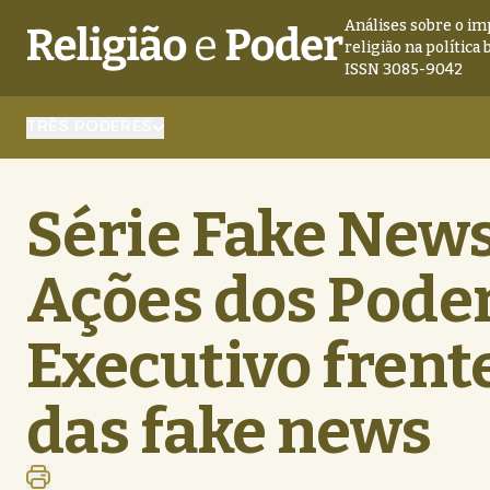
Análises sobre o im
religião na política 
ISSN 3085-9042
TRÊS PODERES
Série Fake News:
Ações dos Poder
Executivo fren
das fake news