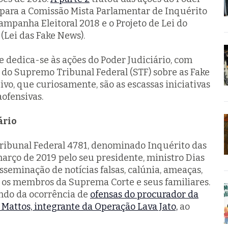
 para a Comissão Mista Parlamentar de Inquérito
mpanha Eleitoral 2018 e o Projeto de Lei do
(Lei das Fake News).
te dedica-se às ações do Poder Judiciário, com
 do Supremo Tribunal Federal (STF) sobre as Fake
ivo, que curiosamente, são as escassas iniciativas
aofensivas.
ário
ribunal Federal 4781, denominado Inquérito das
arço de 2019 pelo seu presidente, ministro Dias
disseminação de notícias falsas, calúnia, ameaças,
a os membros da Suprema Corte e seus familiares.
ndo da ocorrência de
ofensas do procurador da
Mattos, integrante da Operação Lava Jato,
ao