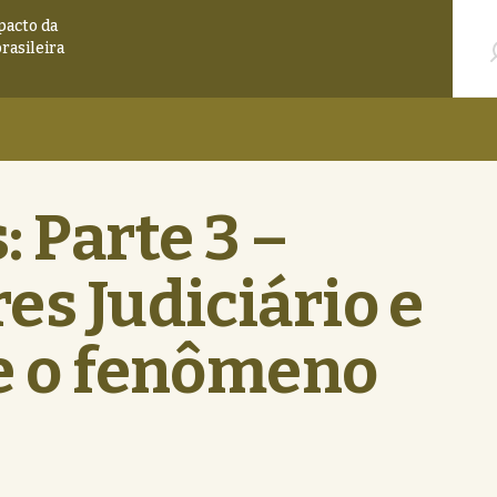
Pesqu
pacto da
brasileira
 Parte 3 –
es Judiciário e
te o fenômeno