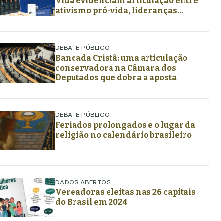
Vida evidenciam articulação entre
ativismo pró-vida, lideranças
religiosas e representação
política
DEBATE PÚBLICO
Bancada Cristã: uma articulação
conservadora na Câmara dos
Deputados que dobra a aposta
DEBATE PÚBLICO
Feriados prolongados e o lugar da
religião no calendário brasileiro
DADOS ABERTOS
Vereadoras eleitas nas 26 capitais
do Brasil em 2024