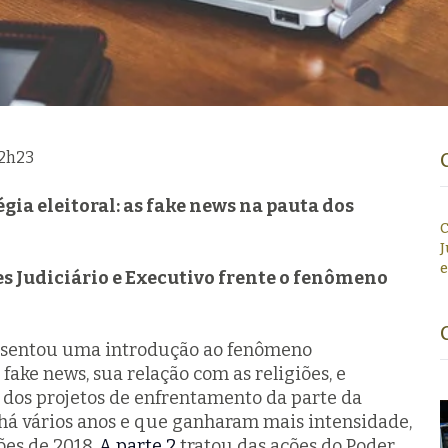
12h
23
gia eleitoral: as fake news na pauta dos
C
J
e
es Judiciário e Executivo frente o fenômeno
sentou uma introdução ao fenômeno
s fake news, sua relação com as religiões, e
dos projetos de enfrentamento da parte da
s há vários anos e que ganharam mais intensidade,
ções de 2018.
A parte 2
tratou das ações do Poder