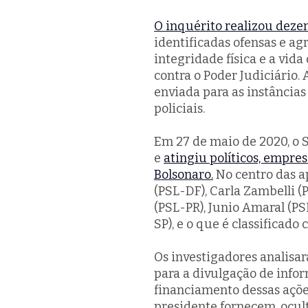
O inquérito realizou deze
identificadas ofensas e ag
integridade física e a vida
contra o Poder Judiciário. 
enviada para as instâncias
policiais.
Em 27 de maio de 2020, o 
e
atingiu políticos, empres
Bolsonaro.
No centro das ap
(PSL-DF), Carla Zambelli (P
(PSL-PR), Junio Amaral (PS
SP), e o que é classificado
Os investigadores analisa
para a divulgação de infor
financiamento dessas açõe
presidente fornecem, ocul