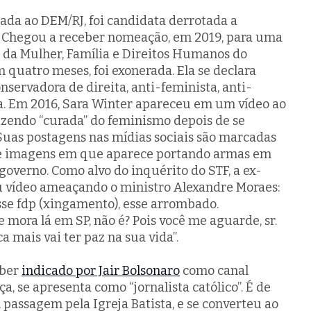
liada ao DEM/RJ, foi candidata derrotada a
. Chegou a receber nomeação, em 2019, para uma
 da Mulher, Família e Direitos Humanos do
 quatro meses, foi exonerada. Ela se declara
servadora de direita, anti-feminista, anti-
sa. Em 2016, Sara Winter apareceu em um vídeo ao
dizendo “curada” do feminismo depois de se
 Suas postagens nas mídias sociais são marcadas
de imagens em que aparece portando armas em
 governo. Como alvo do inquérito do STF, a ex-
ou vídeo ameaçando o ministro Alexandre Moraes:
sse fdp (xingamento), esse arrombado.
e mora lá em SP, não é? Pois você me aguarde, sr.
 mais vai ter paz na sua vida”.
uber
indicado por Jair Bolsonaro
como canal
a, se apresenta como “jornalista católico”. É de
passagem pela Igreja Batista, e se converteu ao