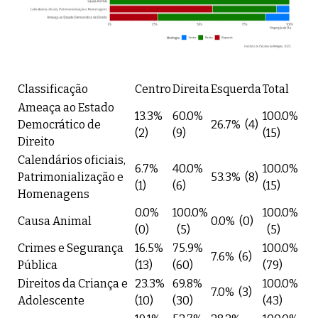
Classificação
Centro
Direita
Esquerda
Total
Ameaça ao Estado
13.3%
60.0%
100.0%
Democrático de
26.7% (4)
(2)
(9)
(15)
Direito
Calendários oficiais,
6.7%
40.0%
100.0%
Patrimonialização e
53.3% (8)
(1)
(6)
(15)
Homenagens
0.0%
100.0%
100.0%
Causa Animal
0.0% (0)
(0)
(5)
(5)
Crimes e Segurança
16.5%
75.9%
100.0%
7.6% (6)
Pública
(13)
(60)
(79)
Direitos da Criança e
23.3%
69.8%
100.0%
7.0% (3)
Adolescente
(10)
(30)
(43)