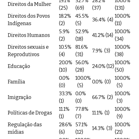
19.1%
52.7%
28.2%
100.0%
Direitos da Mulher
(25)
(69)
(37)
(131)
Direitos dos Povos
18.2%
45.5%
100.0%
36.4% (4)
Indígenas
(2)
(5)
(11)
5.9%
52.9%
100.0%
Direitos Humanos
41.2% (14)
(2)
(18)
(34)
Direitos sexuais e
10.5%
81.6%
100.0%
7.9% (3)
Reprodutivos
(4)
(31)
(38)
20.0%
56.0%
100.0%
Educação
24.0% (12)
(10)
(28)
(50)
0.0%
100.0%
100.0%
Família
0.0% (0)
(0)
(5)
(5)
33.3%
0.0%
100.0%
Imigração
66.7% (2)
(1)
(0)
(3)
11.1%
77.8%
100.0%
Políticas de Drogas
11.1% (1)
(1)
(7)
(9)
Regulação das
28.6%
57.1%
100.0%
14.3% (3)
mídias
(6)
(12)
(21)