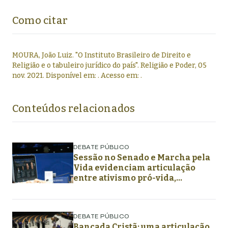
Como citar
MOURA, João Luiz
.
"
O Instituto Brasileiro de Direito e
Religião e o tabuleiro jurídico do país
".
Religião e Poder,
05
nov. 2021
. Disponível em:
. Acesso em:
.
Conteúdos relacionados
DEBATE PÚBLICO
Sessão no Senado e Marcha pela
Vida evidenciam articulação
entre ativismo pró-vida,
lideranças religiosas e
representação política
DEBATE PÚBLICO
Bancada Cristã: uma articulação