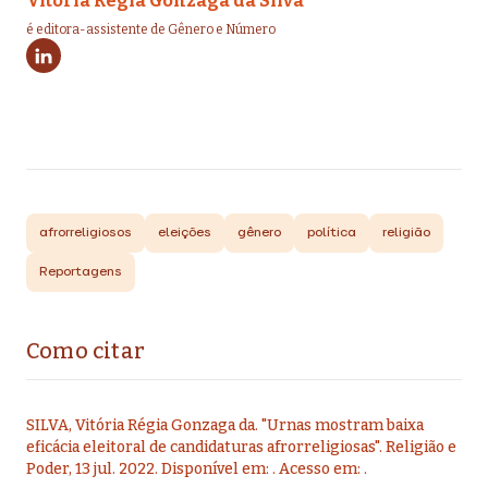
Vitória Régia Gonzaga da Silva
é editora-assistente de Gênero e Número
afrorreligiosos
eleições
gênero
política
religião
Reportagens
Como citar
SILVA, Vitória Régia Gonzaga da
.
"
Urnas mostram baixa
eficácia eleitoral de candidaturas afrorreligiosas
".
Religião e
Poder,
13 jul. 2022
. Disponível em:
. Acesso em:
.