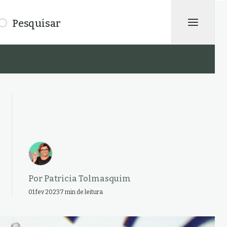
isar
Por
Patricia Tolmasquim
01 fev 2023
7 min de leitura