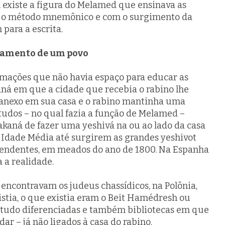
 existe a figura do Melamed que ensinava as
om o método mnemônico e com o surgimento da
para a escrita.
ndamento de um povo
mações que não havia espaço para educar as
kaná em que a cidade que recebia o rabino lhe
 anexo em sua casa e o rabino mantinha uma
udos – no qual fazia a função de
Melamed
–
akaná
de fazer uma
yeshivá
na ou ao lado da casa
 Idade Média até surgirem as grandes
yeshivot
pendentes, em meados do ano de 1800. Na Espanha
a a realidade.
encontravam os judeus chassídicos, na Polônia,
stia, o que existia eram o
Beit Hamédresh
ou
tudo diferenciadas e também bibliotecas em que
dar – já não ligados à casa do rabino.