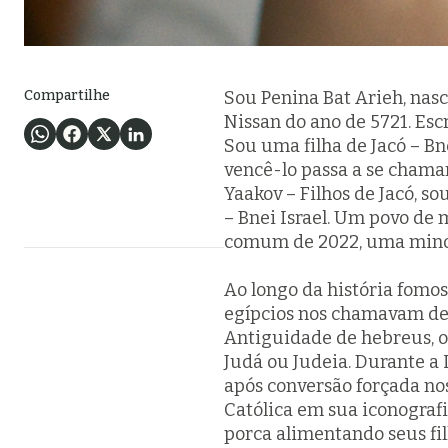
Compartilhe
Sou Penina Bat Arieh, nasc
Nissan do ano de 5721. Esc
Sou uma filha de Jacó – Bne
vencê-lo passa a se chamar
Yaakov
– Filhos de Jacó, so
–
Bnei Israel
. Um povo de m
comum de 2022, uma minor
Ao longo da história fomo
egípcios nos chamavam d
Antiguidade de hebreus, o
Judá ou Judeia. Durante a
após conversão forçada no
Católica em sua iconogra
porca alimentando seus fil