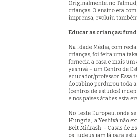
Originalmente, no Talmud,
crianças. O ensino era c
imprensa, evoluiu também 
Educar as crianças: fu
Na Idade Média, com recla
crianças, foi feita uma ta
fornecia a casa e mais um
yeshivá
– um Centro de Est
educador/professor. Essa
t
do rabino perdurou toda a
(centros de estudos) inde
e nos países árabes esta er
No Leste Europeu, onde se 
Hungria, a
Yeshivá
não exi
Beit Midrash
– Casas de Es
os judeus iam lá para estu