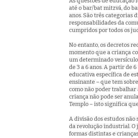
As questões de educação f
até o
bar/bat mitzvá
, do
ba
anos. São três categorias 
responsabilidades da comu
cumpridos por todos os ju
No entanto, os decretos re
momento que a criança com
um determinado versículo 
de 3 a 6 anos. A partir de 
educativa específica de e
ensinante – que tem sobre 
como não poder trabalhar 
criança não pode ser anul
Templo – isto significa q
A divisão dos estudos não 
da revolução industrial. 
formas distintas e crianç