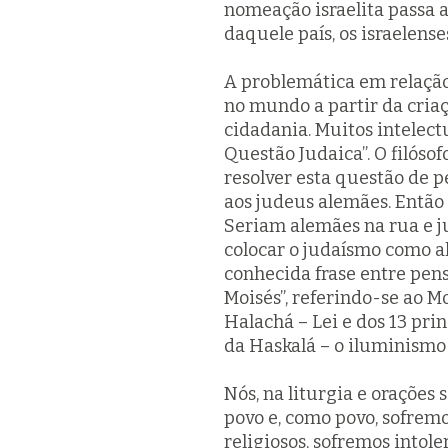
nomeação israelita passa a
daquele país, os israelense
A problemática em relaçã
no mundo a partir da criaç
cidadania. Muitos intelec
Questão Judaica”. O filóso
resolver esta questão de p
aos judeus alemães. Então
Seriam alemães na rua e j
colocar o judaísmo como a
conhecida frase entre pen
Moisés”, referindo-se ao M
Halachá
– Lei e dos 13 pri
da
Haskalá
– o iluminismo
Nós, na liturgia e orações
povo e, como povo, sofremo
religiosos, sofremos intol