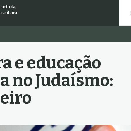
Pesqu
pacto da
brasileira
ra e educação
a no Judaísmo:
leiro