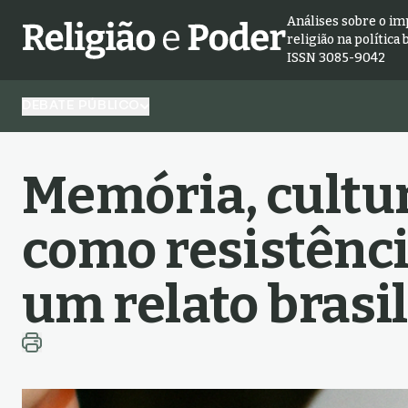
Análises sobre o im
religião na política 
ISSN 3085-9042
DEBATE PÚBLICO
Memória, cultu
como resistênci
um relato brasi