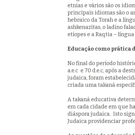
etnias e vários são os idio
principais idiomas são o a
hebraico da Torah e a língu
ashkenazitas, o ladino fala
etíopes e a Raqtia – língu
Educação como prática d
No final do período histó
a.e.c e 70 d.e.c, após a d
judaica, foram estabeleci
criada uma takaná específi
A
takaná
educativa determ
em cada cidade em que haj
diáspora judaica. Isto si
Judaica providenciar prof