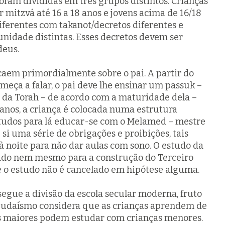
oram divididas em três grupos distintos. Crianças
r mitzvá
até 16 a 18 anos e jovens acima de 16/18
diferentes com takanot/decretos diferentes e
nidade distintas. Esses decretos devem ser
deus.
caem primordialmente sobre o pai. A partir do
eça a falar, o pai deve lhe ensinar um
passuk
–
da Torah – de acordo com a maturidade dela –
6 anos, a criança é colocada numa estrutura
studos para lá educar-se com o Melamed – mestre
si uma série de obrigações e proibições, tais
à noite para não dar aulas com sono. O estudo da
ado nem mesmo para a construção do Terceiro
ue o estudo não é cancelado em hipótese alguma.
segue a divisão da escola secular moderna, fruto
O judaísmo considera que as crianças aprendem de
as maiores podem estudar com crianças menores.