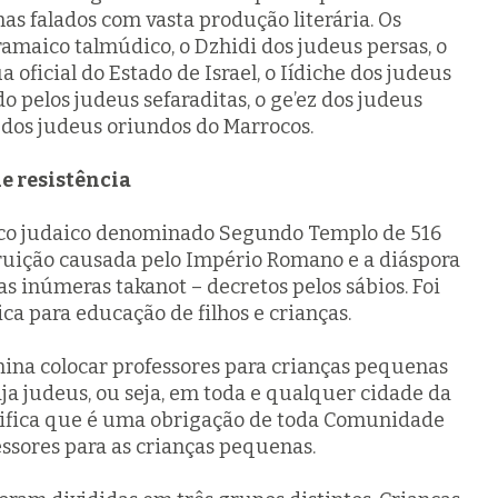
mas falados com vasta produção literária. Os
ramaico talmúdico, o Dzhidi dos judeus persas, o
a oficial do Estado de Israel, o Iídiche dos judeus
do pelos judeus sefaraditas, o ge’ez dos judeus
a dos judeus oriundos do Marrocos.
e resistência
rico judaico denominado Segundo Templo de 516
estruição causada pelo Império Romano e a diáspora
das inúmeras
takanot
– decretos pelos sábios. Foi
ca para educação de filhos e crianças.
ina colocar professores para crianças pequenas
a judeus, ou seja, em toda e qualquer cidade da
gnifica que é uma obrigação de toda Comunidade
essores para as crianças pequenas.