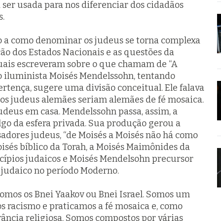
 ser usada para nos diferenciar dos cidadãos
s.
o a como denominar os judeus se torna complexa
ão dos Estados Nacionais e as questões da
tuais escreveram sobre o que chamam de “A
fo iluminista Moisés Mendelssohn, tentando
ertença, sugere uma divisão conceitual. Ele falava
 os judeus alemães seriam alemães de fé mosaica.
udeus em casa. Mendelssohn passa, assim, a
lgo da esfera privada. Sua produção gerou a
sadores judeus, “de Moisés a Moisés não há como
oisés bíblico da Torah, a Moisés Maimônides da
ncípios judaicos e Moisés Mendelsohn precursor
 judaico no período Moderno.
 somos os
Bnei Yaakov
ou
Bnei Israel
. Somos um
s racismo e praticamos a fé mosaica e, como
erância religiosa. Somos compostos por várias