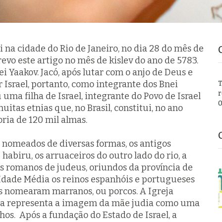
i na cidade do Rio de Janeiro, no dia 28 do mês de
revo este artigo no mês de
kislev
do ano de 5783.
i Yaakov. Jacó, após lutar com o anjo de Deus e
 Israel, portanto, como integrante dos
Bnei
T
r
u uma filha de Israel, integrante do Povo de Israel
0
uitas etnias que, no Brasil, constitui, no ano
ia de 120 mil almas.
s nomeados de diversas formas, os antigos
e
habiru
, os arruaceiros do outro lado do rio, a
s romanos de judeus, oriundos da província de
 Idade Média os reinos espanhóis e portugueses
s nomearam marranos, ou porcos. A Igreja
fia representa a imagem da mãe judia como uma
hos. Após a fundação do Estado de Israel, a