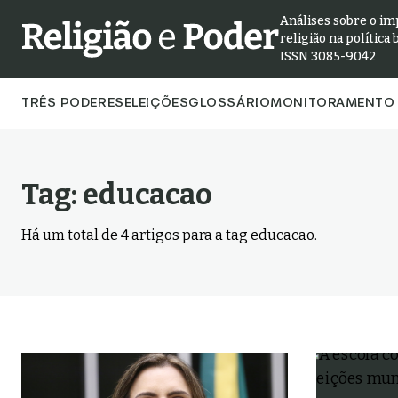
Análises sobre o im
religião na política 
ISSN 3085-9042
TRÊS PODERES
ELEIÇÕES
GLOSSÁRIO
MONITORAMENTO 
Tag:
educacao
Há um total de
4
artigos para a tag
educacao
.