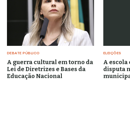
DEBATE PÚBLICO
ELEIÇÕES
A guerra cultural em torno da
A escola
Lei de Diretrizes e Bases da
disputa n
Educação Nacional
municipa