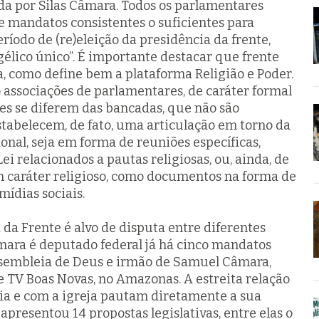
da por Silas Câmara. Todos os parlamentares
 e mandatos consistentes o suficientes para
íodo de (re)eleição da presidência da frente,
gélico único”. É importante destacar que frente
, como define bem a plataforma Religião e Poder.
 associações de parlamentares, de caráter formal
tes se diferem das bancadas, que não são
stabelecem, de fato, uma articulação em torno da
onal, seja em forma de reuniões específicas,
ei relacionados a pautas religiosas, ou, ainda, de
 caráter religioso, como documentos na forma de
mídias sociais.
 da Frente é alvo de disputa entre diferentes
mara é deputado federal já há cinco mandatos
ssembleia de Deus e irmão de Samuel Câmara,
e TV Boas Novas, no Amazonas. A estreita relação
a e com a igreja pautam diretamente a sua
presentou 14 propostas legislativas, entre elas o