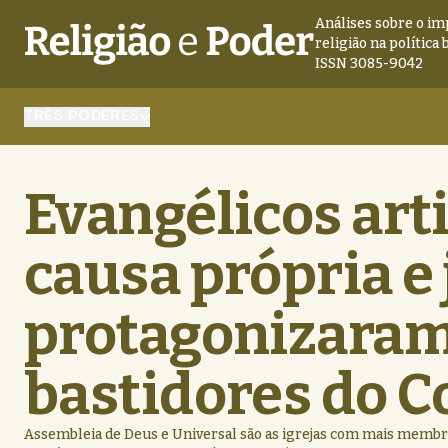
Análises sobre o im
religião na política 
ISSN 3085-9042
TRÊS PODERES
Evangélicos ar
causa própria e 
protagonizaram
bastidores do 
Assembleia de Deus e Universal são as igrejas com mais memb