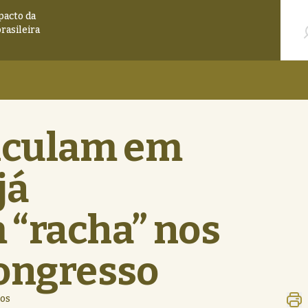
Pesqu
pacto da
brasileira
ticulam em
já
 “racha” nos
Congresso
ros