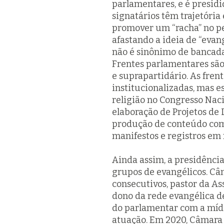
parlamentares, e é presidi
signatários têm trajetória
promover um “racha” no per
afastando a ideia de “evan
não é sinônimo de bancada
Frentes parlamentares são
e suprapartidário. As fren
institucionalizadas, mas e
religião no Congresso Naci
elaboração de Projetos de L
produção de conteúdo com
manifestos e registros em 
Ainda assim, a presidência
grupos de evangélicos. Câ
consecutivos, pastor da A
dono da rede evangélica d
do parlamentar com a mídi
atuação. Em 2020, Câmara a