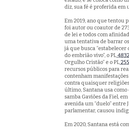
estado, e se coloca como 
diz, sua fé é proferida em
Em 2019, ano que tentou p
foi autor ou coautor de 273
de lei e todos com afinida
uma tentativa de barrar os
já que busca “estabelecer 
do embrião vivo”, o PL
4832
Orgulho Cristão” e o PL
255
recursos públicos para rea
contenham manifestações d
contra quaisquer religiões 
último, Santana usa como 
samba Gaviões da Fiel, em 
avenida um “duelo” entre J
parlamentar, causou indi
Em 2020, Santana está com