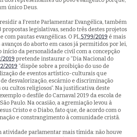
um dos representantes do povo evangélico porque,
 um único Deus.
residir a Frente Parlamentar Evangélica, também
 propostas legislativas, sendo três destes projetos
de com pautas evangélicas. O PL
5799/2019
é mais
 avanços do aborto em casos já permitidos por lei,
o início da personalidade civil com a concepção
/2019
pretende instaurar o “Dia Nacional do
2/2019
“dispõe sobre a proibição do uso de
lização de eventos artístico-culturais que
e desvalorização, escárnio e discriminação
ou cultos religiosos”. Na justificativa deste
exemplo o desfile do Carnaval 2019 da escola de
São Paulo. Na ocasião, a agremiação levou à
esus Cristo e o Diabo, fato que, de acordo com o
gnação e constrangimento à comunidade cristã.
 atividade parlamentar mais tímida: não houve