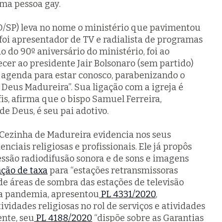
uma pessoa gay.
D/SP) leva no nome o ministério que pavimentou
Já foi apresentador de TV e radialista de programas
 do 90º aniversário do ministério, foi ao
cer ao presidente Jair Bolsonaro (sem partido)
 agenda para estar conosco, parabenizando o
Deus Madureira”. Sua ligação com a igreja é
fis, afirma que o bispo Samuel Ferreira,
e Deus, é seu pai adotivo.
Cezinha de Madureira evidencia nos seus
enciais religiosas e profissionais. Ele já propôs
são radiodifusão sonora e de sons e imagens
ção de taxa
para “estações retransmissoras
de áreas de sombra das estações de televisão
e a pandemia, apresentou
PL 4331/2020
,
ividades religiosas no rol de serviços e atividades
ente, seu
PL 4188/2020
“dispõe sobre as Garantias