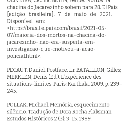
OLIVEIRA, Cecília; BETIM, Felipe. Mortos na
chacina do Jacarezinho sobem para 28.
El País
[edição brasileira], 7 de maio de 2021.
Disponível em:
<https://brasil.elpais.com/brasil/2021-05-
07/maioria-dos-mortos-na-chacina-do-
jacarezinho- nao-era-suspeita-em-
investigacao-que-motivou-a-acao-
policial.html>.
PECAUT, Daniel. Postface. In: BATAILLON, Gilles;
MERKLEN, Denis (Ed.).
L’expérience des
situations-limites
. Paris: Karthala, 2009. p. 239–
245.
POLLAK, Michael. Memória, esquecimento,
silêncio. Tradução de Dora Rocha Flaksman.
Estudos Históricos
2 (3): 3–15. 1989.