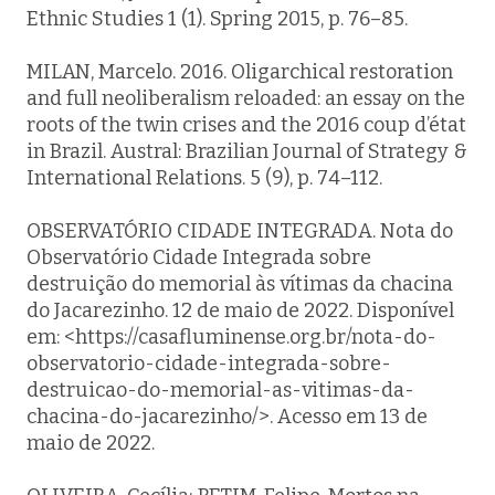
Ethnic Studies
1 (1). Spring 2015, p. 76–85.
MILAN, Marcelo. 2016. Oligarchical restoration
and full neoliberalism reloaded: an essay on the
roots of the twin crises and the 2016 coup d’état
in Brazil.
Austral
: Brazilian Journal of Strategy &
International Relations. 5 (9), p. 74–112.
OBSERVATÓRIO CIDADE INTEGRADA.
Nota do
Observatório Cidade Integrada sobre
destruição do memorial às vítimas da chacina
do Jacarezinho
. 12 de maio de 2022. Disponível
em: <https://casafluminense.org.br/nota-do-
observatorio-cidade-integrada-sobre-
destruicao-do-memorial-as-vitimas-da-
chacina-do-jacarezinho/>. Acesso em 13 de
maio de 2022.