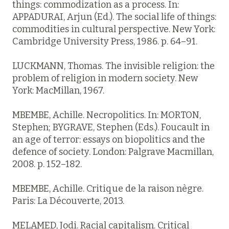
things: commodization as a process. In:
APPADURAI, Arjun (Ed.).
The social life of things
:
commodities in cultural perspective. New York:
Cambridge University Press, 1986. p. 64–91.
LUCKMANN, Thomas.
The invisible religion
: the
problem of religion in modern society. New
York: MacMillan, 1967.
MBEMBE, Achille. Necropolitics. In: MORTON,
Stephen; BYGRAVE, Stephen (Eds.).
Foucault in
an age of terror
: essays on biopolitics and the
defence of society. London: Palgrave Macmillan,
2008. p. 152–182.
MBEMBE, Achille.
Critique de la raison nègre
.
Paris: La Découverte, 2013.
MELAMED, Jodi. Racial capitalism.
Critical