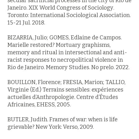
secular sacrificial processes in the city of Rio de
Janeiro.
XIX World Congress of Sociology
.
Toronto: International Sociological Association.
15-21 Jul. 2018.
BIZARRIA, Julio; GOMES, Edlaine de Campos.
Marielle restored? Mortuary graphisms,
memory and ritual in intersectional and anti-
racist responses to necropolitical violence in
Rio de Janeiro.
Memory Studies
. No prelo. 2022.
BOUILLON, Florence; FRESIA, Marion; TALLIO,
Virginie (Ed.)
Terrains sensibles
: expériences
actuelles d’Anthropologie. Centre d’Études
Africaines, EHESS, 2005.
BUTLER, Judith.
Frames of war
: when is life
grievable? New York: Verso, 2009.