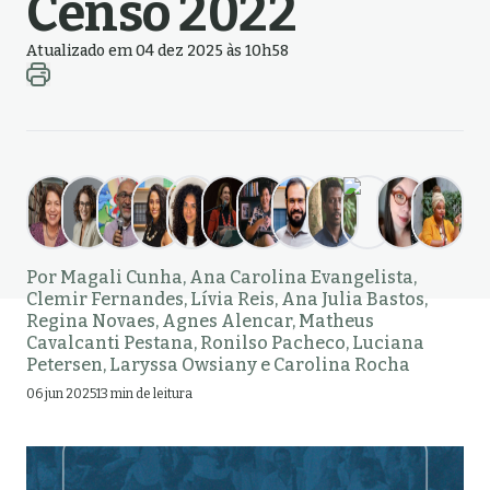
Censo 2022
Atualizado em 04 dez 2025 às 10h58
Por
Magali Cunha
,
Ana Carolina Evangelista
,
Clemir Fernandes
,
Lívia Reis
,
Ana Julia Bastos
,
Regina Novaes
,
Agnes Alencar
,
Matheus
Cavalcanti Pestana
,
Ronilso Pacheco
,
Luciana
Petersen
,
Laryssa Owsiany
e
Carolina Rocha
06 jun 2025
13 min de leitura