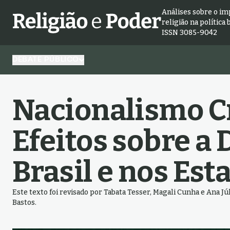
Análises sobre o im
religião na política 
ISSN 3085-9042
DEBATE PÚBLICO
Nacionalismo Cr
Efeitos sobre a
Brasil e nos Es
Este texto foi revisado por Tabata Tesser, Magali Cunha e Ana Júl
Bastos.