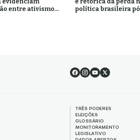
a evidenciam
e retórica da perda 
ção entre ativismo
política brasileira pó
 lideranças
Bolsonaro
as e representação
TRÊS PODERES
ELEIÇÕES
GLOSSÁRIO
MONITORAMENTO
LEGISLATIVO