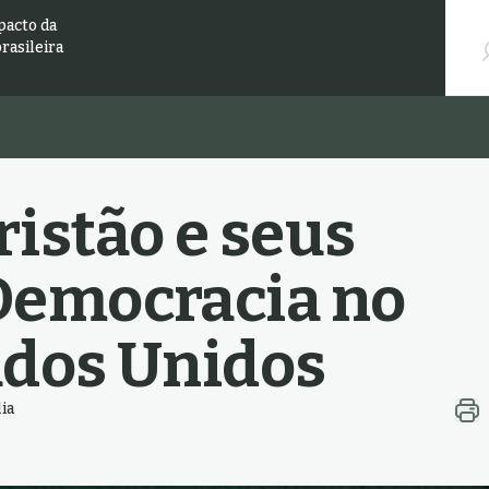
Pesqu
pacto da
brasileira
istão e seus
 Democracia no
tados Unidos
ia