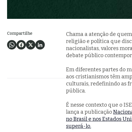
Compartilhe
Chama a atenção de quem 
religião e política que dis
nacionalistas, valores mor
debate público contempo
Em diferentes partes do 
aos cristianismos têm ampl
culturais, redefinindo as f
pública.
É nesse contexto que o ISE
lança a publicação
Naciona
no Brasil e nos Estados Un
superá-lo
.