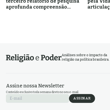
terceiro relatório de pesquisa
pela Vid
aprofunda compreensão
articula
sobre as mulheres
pró-vida,
muçulmanas
religios
política
Análises sobre o impacto da
religião na política brasileira.
Assine nossa Newsletter
Conteúdo exclusivo toda semana direto no seu e-mail.
E-mail
ASSINAR