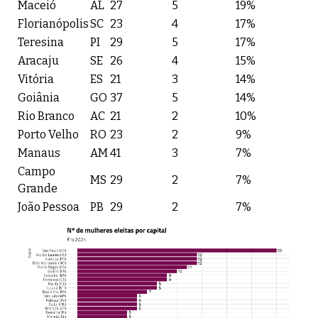
Maceió
AL
27
5
19%
Florianópolis
SC
23
4
17%
Teresina
PI
29
5
17%
Aracaju
SE
26
4
15%
Vitória
ES
21
3
14%
Goiânia
GO
37
5
14%
Rio Branco
AC
21
2
10%
Porto Velho
RO
23
2
9%
Manaus
AM
41
3
7%
Campo
MS
29
2
7%
Grande
João Pessoa
PB
29
2
7%