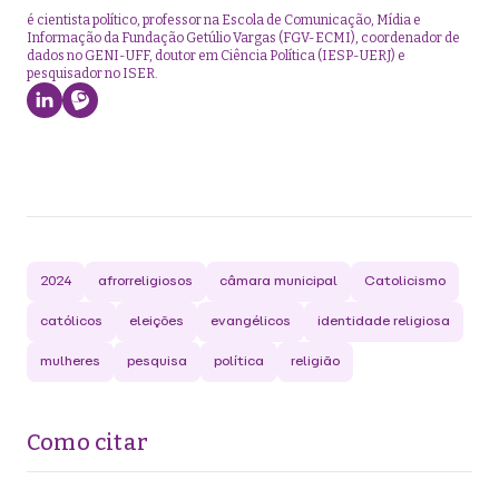
é cientista político, professor na Escola de Comunicação, Mídia e
Informação da Fundação Getúlio Vargas (FGV-ECMI), coordenador de
dados no GENI-UFF, doutor em Ciência Política (IESP-UERJ) e
pesquisador no ISER.
2024
afrorreligiosos
câmara municipal
Catolicismo
católicos
eleições
evangélicos
identidade religiosa
mulheres
pesquisa
política
religião
Como citar