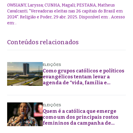
OWSIANY, Laryssa; CUNHA, Magali; PESTANA, Matheus
Cavalcanti
.
"
Vereadoras eleitas nas 26 capitais do Brasil em
2024
".
Religião e Poder,
29 abr. 2025
. Disponível em:
. Acesso
em:
.
Conteúdos relacionados
ELEIÇÕES
Como grupos católicos e políticos
evangélicos tentam levar a
agenda de “vida, família e
liberdade” aos planos de governo
futuros
ELEIÇÕES
Quem é a católica que emerge
como um dos principais rostos
femininos da campanha de
Flávio Bolsonaro