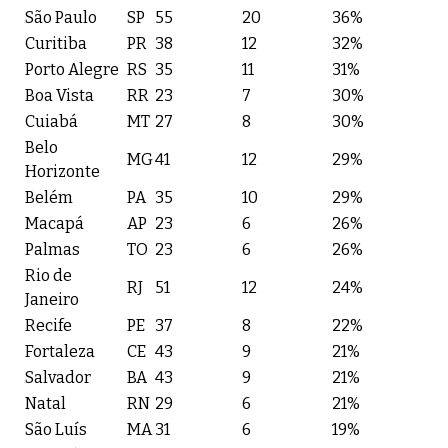
São Paulo
SP
55
20
36%
Curitiba
PR
38
12
32%
Porto Alegre
RS
35
11
31%
Boa Vista
RR
23
7
30%
Cuiabá
MT
27
8
30%
Belo
MG
41
12
29%
Horizonte
Belém
PA
35
10
29%
Macapá
AP
23
6
26%
Palmas
TO
23
6
26%
Rio de
RJ
51
12
24%
Janeiro
Recife
PE
37
8
22%
Fortaleza
CE
43
9
21%
Salvador
BA
43
9
21%
Natal
RN
29
6
21%
São Luís
MA
31
6
19%