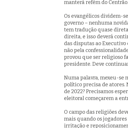
manterá refém do Centrão
Os evangélicos dividem-s
governo – nenhuma novid
tem tradução quase direta
direita, e isso deverá cont
das disputas ao Executivo 
não pela confessionalidade
provou que ser religioso 
presidente. Deve continua
Numa palavra, mexeu-se m
político precisa de atores
de 2022? Precisamos esper
eleitoral começarem a entr
O campo das religiões deve
mais quando os jogadores
irritação e reposicionament