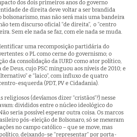
mpacto dos dois primeiros anos do governo
entidade de direita deve voltar a ser brandida
o bolsonarismo, mas não será mais uma bandeira
ão tem discurso oficial “de direita”, o “centro
ileira. Sem ele nada se faz, com ele nada se muda.
 identificar uma recomposição partidária do
vertentes: o PL como cerne do governismo; o
ão da consolidação da IURD como ator político,
de Deus, cujo PSC minguou aos níveis de 2010; e
ernativo” e “laico”, com influxo de quatro
centro-esquerda (PDT, PV e Cidadania).
 religiosos (devíamos dizer “cristãos”?) nesse
vam: divididos entre o núcleo ideológico do
Não seria possível esperar outra coisa. Os marcos
asileiro pós-eleição de Bolsonaro, só se mexeram
rações no campo católico – que se move, mas
político, deixando-se “representar” por porta-