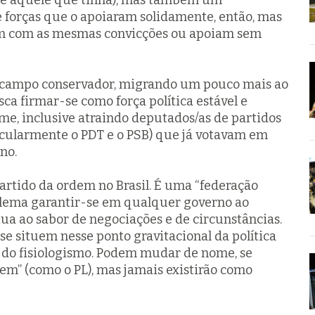
e aquele que tinha), mas também um
e forças que o apoiaram solidamente, então, mas
m com as mesmas convicções ou apoiam sem
 campo conservador, migrando um pouco mais ao
ca firmar-se como força política estável e
me, inclusive atraindo deputados/as de partidos
cularmente o PDT e o PSB) que já votavam em
rno.
artido da ordem no Brasil. É uma “federação
 lema garantir-se em qualquer governo ao
 ao sabor de negociações e de circunstâncias.
e situem nesse ponto gravitacional da política
o do fisiologismo. Podem mudar de nome, se
em” (como o PL), mas jamais existirão como