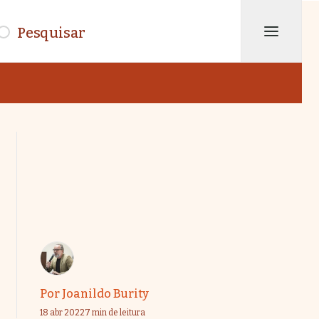
isar
Por
Joanildo Burity
18 abr 2022
7 min de leitura