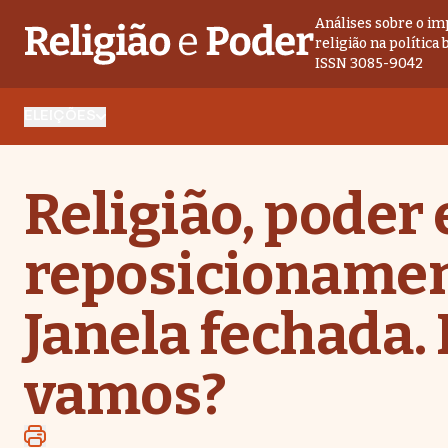
Análises sobre o im
religião na política 
ISSN 3085-9042
ELEIÇÕES
Religião, poder 
reposicionamen
Janela fechada.
vamos?