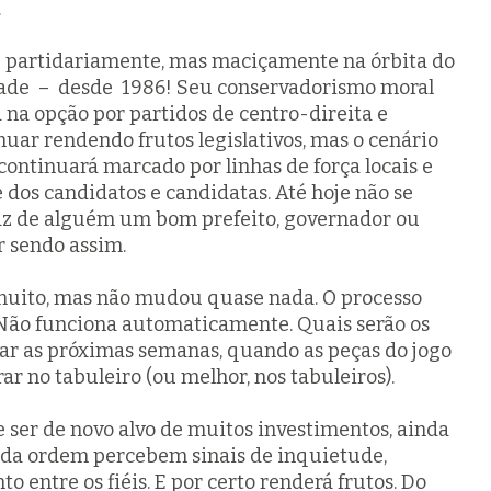
.
e partidariamente, mas maciçamente na órbita do
ade – desde 1986! Seu conservadorismo moral
 na opção por partidos de centro-direita e
inuar rendendo frutos legislativos, mas o cenário
continuará marcado por linhas de força locais e
 dos candidatos e candidatas. Até hoje não se
faz de alguém um bom prefeito, governador ou
r sendo assim.
uito, mas não mudou quase nada. O processo
. Não funciona automaticamente. Quais serão os
ar as próximas semanas, quando as peças do jogo
ar no tabuleiro (ou melhor, nos tabuleiros).
 ser de novo alvo de muitos investimentos, ainda
 da ordem percebem sinais de inquietude,
o entre os fiéis. E por certo renderá frutos. Do