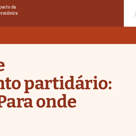
Pesqu
pacto da
brasileira
e
to partidário:
 Para onde