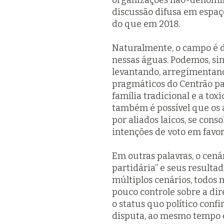
organizações não-denomina
discussão difusa em espaço
do que em 2018.
Naturalmente, o campo é d
nessas águas. Podemos, si
levantando, arregimentando
pragmáticos do Centrão par
família tradicional e a tox
também é possível que os 
por aliados laicos, se con
intenções de voto em favor
Em outras palavras, o cená
partidária” e seus resulta
múltiplos cenários, todos
pouco controle sobre a dir
o
status quo
político conf
disputa, ao mesmo tempo 