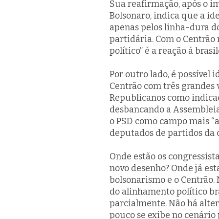
Sua reafirmação, após o i
Bolsonaro, indica que a id
apenas pelos linha-dura d
partidária. Com o Centrão n
político” é a reação à bras
Por outro lado, é possível
Centrão com três grandes 
Republicanos como indicaç
desbancando a Assembleia 
o PSD como campo mais “alt
deputados de partidos da 
Onde estão os congressistas
novo desenho? Onde já esta
bolsonarismo e o Centrão. 
do alinhamento político br
parcialmente. Não há alte
pouco se exibe no cenário 