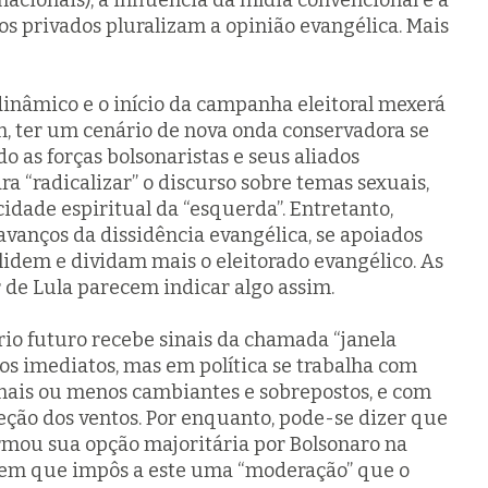
cionais), a influência da mídia convencional e a
s privados pluralizam a opinião evangélica. Mais
inâmico e o início da campanha eleitoral mexerá
m, ter um cenário de nova onda conservadora se
 as forças bolsonaristas e seus aliados
a “radicalizar” o discurso sobre temas sexuais,
icidade espiritual da “esquerda”. Entretanto,
avanços da dissidência evangélica, se apoiados
solidem e dividam mais o eleitorado evangélico. As
 de Lula parecem indicar algo assim.
rio futuro recebe sinais da chamada “janela
dos imediatos, mas em política se trabalha com
 mais ou menos cambiantes e sobrepostos, e com
eção dos ventos. Por enquanto, pode-se dizer que
irmou sua opção majoritária por Bolsonaro na
em que impôs a este uma “moderação” que o