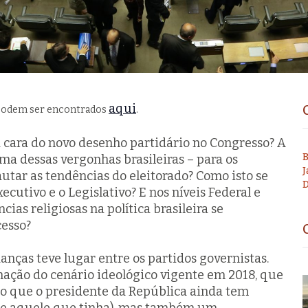
aqui
o podem ser encontrados
.
a cara do novo desenho partidário no Congresso? A
B
ma dessas vergonhas brasileiras – para os
J
autar as tendências do eleitorado? Como isto se
D
ecutivo e o Legislativo? E nos níveis Federal e
ias religiosas na política brasileira se
cesso?
nças teve lugar entre os partidos governistas.
ção do cenário ideológico vigente em 2018, que
ico que o presidente da República ainda tem