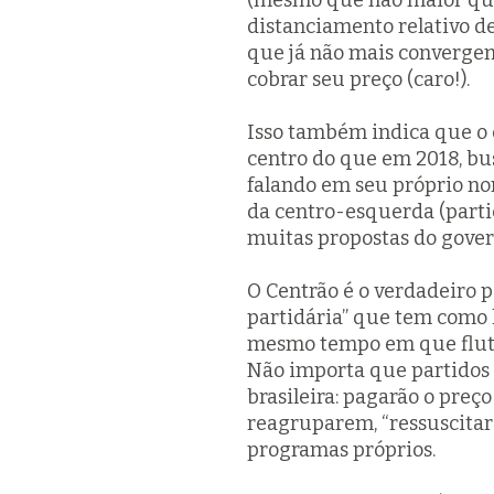
(mesmo que não maior qu
distanciamento relativo d
que já não mais converge
cobrar seu preço (caro!).
Isso também indica que o
centro do que em 2018, bus
falando em seu próprio no
da centro-esquerda (parti
muitas propostas do gove
O Centrão é o verdadeiro p
partidária” que tem como
mesmo tempo em que flutua
Não importa que partidos s
brasileira: pagarão o preç
reagruparem, “ressuscitar
programas próprios.