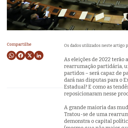
Compartilhe
Os dados utilizados neste artig
As eleições de 2022 terão 
rearrumação partidária, u
partidos – será capaz de p
dará nas disputas para o Ex
Estadual? E como as tendênc
reposicionaram nesse pro
A grande maioria das muda
Tratou-se de uma rearruma
demonstra o capital polít