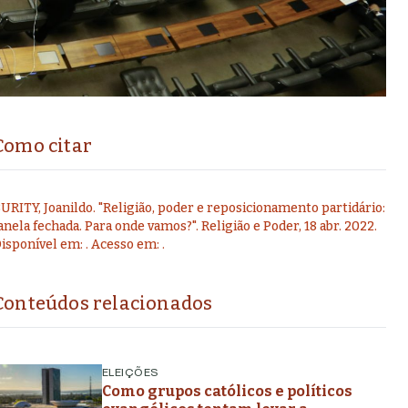
Como citar
URITY, Joanildo
.
"
Religião, poder e reposicionamento partidário:
anela fechada. Para onde vamos?
".
Religião e Poder,
18 abr. 2022
.
isponível em:
. Acesso em:
.
Conteúdos relacionados
ELEIÇÕES
Como grupos católicos e políticos