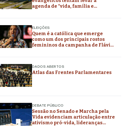
evangélicos tentam levar a
agenda de “vida, família e
liberdade” aos planos de governo
futuros
ELEIÇÕES
Quem é a católica que emerge
como um dos principais rostos
femininos da campanha de Flávio
Bolsonaro
DADOS ABERTOS
Atlas das Frentes Parlamentares
DEBATE PÚBLICO
Sessão no Senado e Marcha pela
Vida evidenciam articulação entre
ativismo pró-vida, lideranças