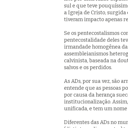
sul e que teve pouquíssi
a Igreja de Cristo, surgid
tiveram impacto apenas re
Se os pentecostalismos com
pentecostalidade
deles te
irmandade homogênea da C
assembleianismos heterogê
calvinista, baseada na do
salvos e os perdidos.
As ADs, por sua vez, são a
entende que as pessoas po
por causa da herança suec
institucionalização. Assi
unificada, e tem um nome 
Diferentes das ADs no mun