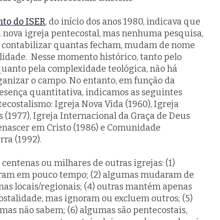
to do ISER
, do início dos anos 1980, indicava que
 nova igreja pentecostal, mas nenhuma pesquisa,
 contabilizar quantas fecham, mudam de nome
lidade
. Nesse momento histórico, tanto pelo
quanto pela complexidade teológica, não há
ganizar o campo. No entanto, em função da
resença quantitativa, indicamos as seguintes
costalismo: Igreja Nova Vida (1960), Igreja
 (1977), Igreja Internacional da Graça de Deus
Renascer em Cristo
(1986) e Comunidade
rra (1992).
centenas ou milhares de outras igrejas: (1)
aram em pouco tempo; (2) algumas mudaram de
nas locais/regionais; (4) outras mantém apenas
ostalidade
, mas ignoram ou excluem outros; (5)
 mas não sabem; (6) algumas são pentecostais,