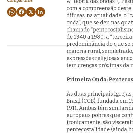
Compartilhe
A “teoria das ondas” (Fres
com a compreensão deste q
difusas, na atualidade, o “
onda”, que se deu nas qua
chamado “pentecostalismo 
de 1940 a 1980; a “terceir
predominância do que se 
maioria rural, semiletrado,
expressões religiosas enc
tem crenças próximas da r
Primeira Onda: Pentecost
As duas principais igrejas
Brasil (CCB), fundada em 1
1911. Ambas têm similarid
europeus pobres que conh
ironicamente, são visceral
pentecostalidade
(ainda h