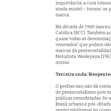
importância, a cura tomou
ainda existe) – tornou-se 
marca.
Na década de 1960 nasceu,
Católica (RCC). Também au
quase todas as denominaç
renovados” que podem não 
marcas da
pentecostalida
Metodista Wesleyana (1967)
outras.
Terceira onda: Neopente
O prefixo
neo
não dá conta
de pentecostalismo pois m
práticas remodeladas. Se na
Brasil urbano e pós-ditadu
pentecostalismos ou quant