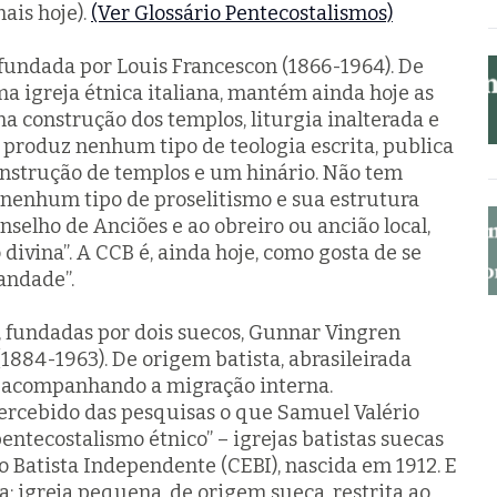
ais hoje).
(Ver Glossário Pentecostalismos)
fundada por Louis Francescon (1866-1964). De
a igreja étnica italiana, mantém ainda hoje as
 construção dos templos, liturgia inalterada e
 produz nenhum tipo de teologia escrita, publica
onstrução de templos e um hinário. Não tem
z nenhum tipo de proselitismo e sua estrutura
onselho de Anciões e ao obreiro ou ancião local,
 divina”. A CCB é, ainda hoje, como gosta de se
andade”.
, fundadas por dois suecos, Gunnar Vingren
(1884-1963). De origem batista, abrasileirada
ou acompanhando a migração interna.
ercebido das pesquisas o que Samuel Valério
entecostalismo étnico” – igrejas batistas suecas
Batista Independente (CEBI), nascida em 1912. E
a: igreja pequena, de origem sueca, restrita ao