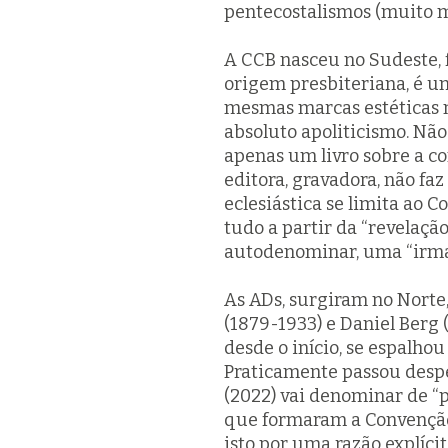
pentecostalismos (muito m
A CCB nasceu no Sudeste, 
origem presbiteriana, é um
mesmas marcas estéticas na
absoluto apoliticismo. Não
apenas um livro sobre a c
editora, gravadora, não fa
eclesiástica se limita ao C
tudo a partir da “revelação
autodenominar, uma “irm
As ADs, surgiram no Norte
(1879-1933) e Daniel Berg 
desde o início, se espalh
Praticamente passou desp
(2022) vai denominar de “p
que formaram a Convenção 
isto por uma razão explícit