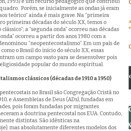
ton, 1993) é um recurso pedagógico que contribui
uadro. Porém, se inicialmente as ondas já eram
caos teórico” ainda é mais grave. Na “primeira
tro primeiras décadas do século XX, temos o
A
e
clássico”; a “segunda onda” ocorreu nas décadas
a onda” ocorreu a partir dos anos 1980 com a
denominou “neopentecostalismo”. Em um país de
 como o Brasil do início do século XX, essas
ontram um campo vasto para se desenvolver pois
eligiosidade popular do mundo espiritual.
alismos clássicos (décadas de 1910 a 1950)
 pentecostais no Brasil são Congregação Cristã no
910, e Assembleias de Deus
(ADs), fundadas em
ades, pois foram fundadas por migrantes
eceram a doutrina pentecostal nos EUA. Contudo,
mente distintas. São idênticas na
oje), mas absolutamente diferentes modelos dos