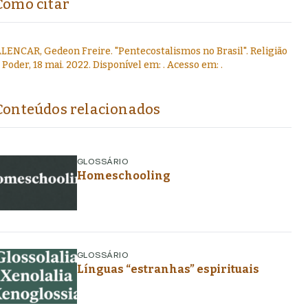
Como citar
LENCAR, Gedeon Freire
.
"
Pentecostalismos no Brasil
".
Religião
 Poder,
18 mai. 2022
. Disponível em:
. Acesso em:
.
Conteúdos relacionados
GLOSSÁRIO
Homeschooling
GLOSSÁRIO
Línguas “estranhas” espirituais