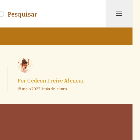
isar
Por
Gedeon Freire Alencar
18 maio 2022
11 min de leitura