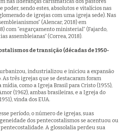
tem nas lideranças carismáticas dos pastores
 poder, sendo estes, absolutos e vitalícios nas
nglomerado de igrejas com uma igreja sede). Nas
ssembleianismos” (Alencar, 2018) em
18) com “esgarçamento ministerial” (Fajardo,
tias assembleianas” (Correa, 2018).
stalismos de transição (décadas de 1950-
 urbanizou, industrializou e iniciou a expansão
 As três igrejas que se destacaram foram
mídia, como a Igreja Brasil para Cristo (1955),
mor (1962), ambas brasileiras, e a Igreja do
951), vinda dos EUA.
esse período, o número de igrejas, suas
erogeneidade dos pentecostalismos se acentuou ou
a
pentecostalidade
. A
g
l
ossolalia
perdeu sua