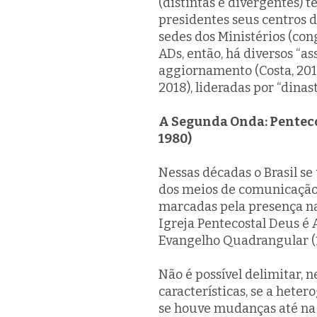
(distintas e divergentes) 
presidentes seus centros de
sedes dos Ministérios (co
ADs, então, há diversos “a
a
ggiornamento
(Costa, 20
2018), lideradas por “dinas
A Segunda Onda: Penteco
1980)
Nessas décadas o Brasil se
dos meios de comunicação.
marcadas pela presença na 
Igreja Pentecostal Deus é A
Evangelho Quadrangular (1
Não é possível delimitar, n
características, se a het
se houve mudanças até n