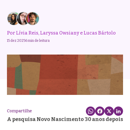
Por
Lívia Reis
,
Laryssa Owsiany
e
Lucas Bártolo
15 dez 2025
6 min de leitura
Compartilhe
A pesquisa Novo Nascimento 30 anos depois