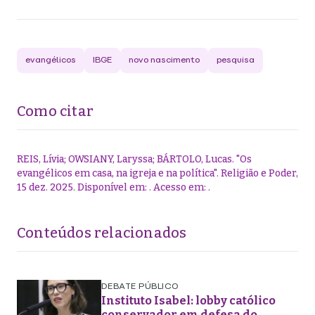
evangélicos
IBGE
novo nascimento
pesquisa
Como citar
REIS, Lívia; OWSIANY, Laryssa; BÁRTOLO, Lucas
.
"
Os
evangélicos em casa, na igreja e na política
".
Religião e Poder,
15 dez. 2025
. Disponível em:
. Acesso em:
.
Conteúdos relacionados
DEBATE PÚBLICO
Instituto Isabel: lobby católico
conservador em defesa do