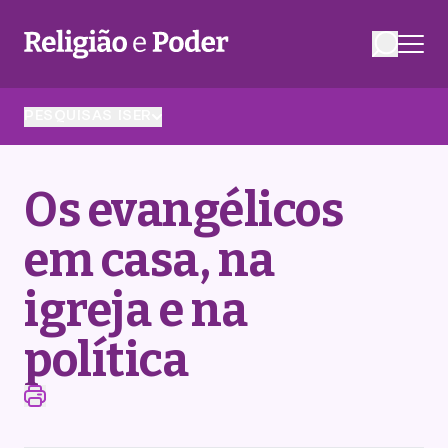
PESQUISAS ISER
Os evangélicos
em casa, na
igreja e na
política