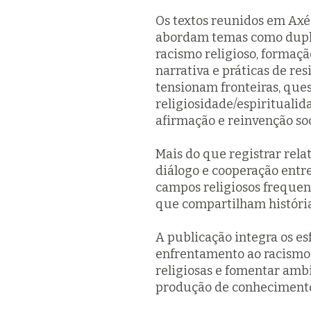
Os textos reunidos em
Ax
abordam temas como dupla 
racismo religioso, formação
narrativa e práticas de res
tensionam fronteiras, que
religiosidade/espirituali
afirmação e reinvenção soc
Mais do que registrar relat
diálogo e cooperação entre
campos religiosos freque
que compartilham histórias
A publicação integra os es
enfrentamento ao racismo r
religiosas e fomentar ambie
produção de conhecimento 