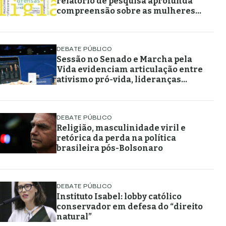
relatório de pesquisa aprofunda
compreensão sobre as mulheres
muçulmanas
DEBATE PÚBLICO
Sessão no Senado e Marcha pela
Vida evidenciam articulação entre
ativismo pró-vida, lideranças
religiosas e representação
política
DEBATE PÚBLICO
Religião, masculinidade viril e
retórica da perda na política
brasileira pós-Bolsonaro
DEBATE PÚBLICO
Instituto Isabel: lobby católico
conservador em defesa do “direito
natural”