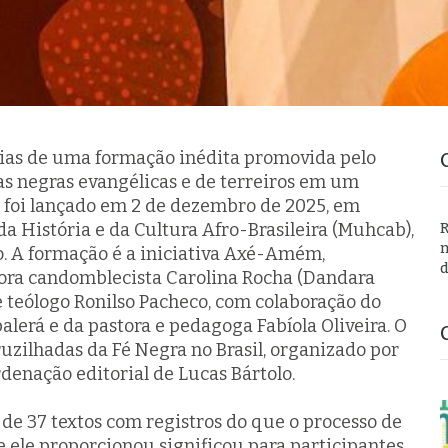
cias de uma formação inédita promovida pelo
as negras evangélicas e de terreiros em um
 foi lançado em 2 de dezembro de 2025, em
a História e da Cultura Afro-Brasileira (Muhcab),
R
n
o. A formação é a iniciativa Axé-Amém,
d
ora candomblecista Carolina Rocha (Dandara
e teólogo Ronilso Pacheco, com colaboração do
alerá e da pastora e pedagoga Fabíola Oliveira. O
zilhadas da Fé Negra no Brasil
, organizado por
denação editorial de Lucas Bártolo.
de 37 textos com registros do que o processo de
 ele proporcionou significou para participantes.