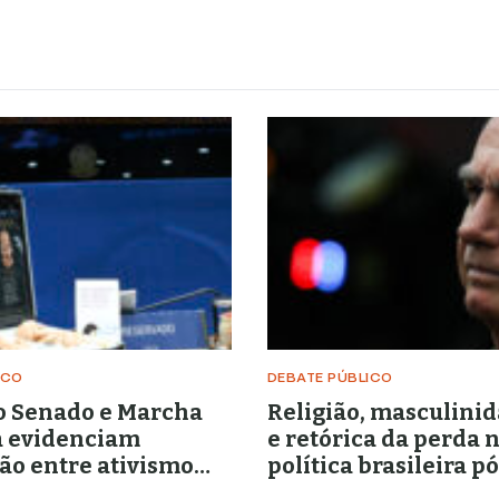
ICO
DEBATE PÚBLICO
o Senado e Marcha
Religião, masculinid
a evidenciam
e retórica da perda 
ção entre ativismo
política brasileira pó
 lideranças
Bolsonaro