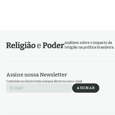
muçulmanas
religios
política
Análises sobre o impacto da
religião na política brasileira.
Assine nossa Newsletter
Conteúdo exclusivo toda semana direto no seu e-mail.
E-mail
ASSINAR