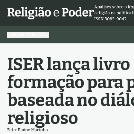
Análises sobre o im
religião na política 
ISSN 3085-9042
DEBATE PÚBLICO
ISER lança livro
formação para 
baseada no diál
religioso
Foto: Elaine Marinho