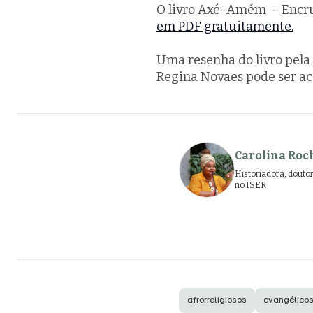
O livro
Axé-Amém
– Encru
em PDF gratuitamente.
Uma resenha do livro pela
Regina Novaes pode ser a
Carolina Roc
Historiadora, douto
no ISER
afrorreligiosos
evangélico