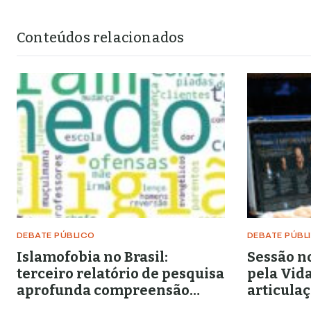
Conteúdos relacionados
DEBATE PÚBLICO
DEBATE PÚBL
Islamofobia no Brasil:
Sessão n
terceiro relatório de pesquisa
pela Vid
aprofunda compreensão
articula
sobre as mulheres
pró-vida,