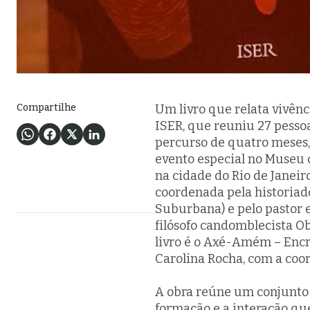
Compartilhe
Um livro que relata vivên
ISER, que reuniu 27 pesso
percurso de quatro meses,
evento especial no Museu d
na cidade do Rio de Janeir
coordenada pela historiad
Suburbana) e pelo pastor 
filósofo candomblecista Ob
livro é o
Axé-Amém – Encru
Carolina Rocha, com a coor
A obra reúne um conjunto 
formação e a interação que