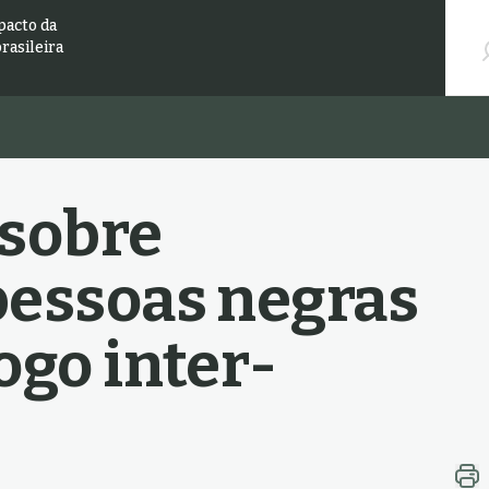
Pesqu
pacto da
brasileira
 sobre
pessoas negras
ogo inter-