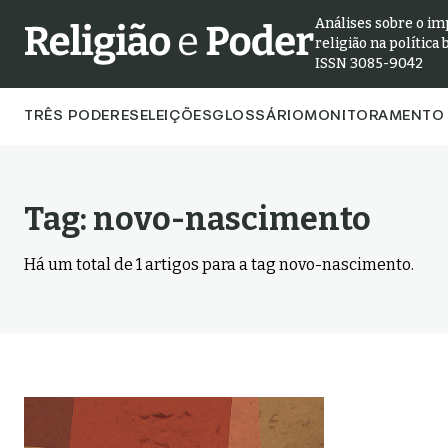
Análises sobre o im
religião na política 
ISSN 3085-9042
TRÊS PODERES
ELEIÇÕES
GLOSSÁRIO
MONITORAMENTO 
Tag:
novo-nascimento
Há um total de
1
artigos para a tag
novo-nascimento
.