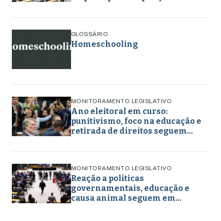
retirada de direitos em torno de
gênero, educação e
enfrentamento a crimes
GLOSSÁRIO
Homeschooling
MONITORAMENTO LEGISLATIVO
Ano eleitoral em curso:
punitivismo, foco na educação e
retirada de direitos seguem
marcando projetos em maio de
2026
MONITORAMENTO LEGISLATIVO
Reação a políticas
governamentais, educação e
causa animal seguem em
destaque nos projetos
legislativos em abril de 2026