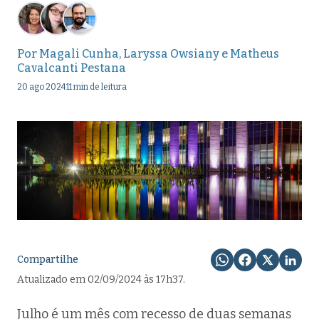
Por
Magali Cunha
,
Laryssa Owsiany
e
Matheus
Cavalcanti Pestana
20 ago 2024
11 min de leitura
Compartilhe
Atualizado em 02/09/2024 às 17h37.
Julho é um mês com recesso de duas semanas