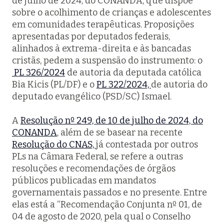
de julho de 2024, do CONANDA, que dispõe
sobre o acolhimento de crianças e adolescentes
em comunidades terapêuticas. Proposições
apresentadas por deputados federais,
alinhados à extrema-direita e às bancadas
cristãs, pedem a suspensão do instrumento: o
PL 326/2024
de autoria da deputada católica
Bia Kicis (PL/DF) e o
PL 322/2024,
de autoria do
deputado evangélico (PSD/SC) Ismael.
A
Resolução nº 249, de 10 de julho de 2024, do
CONANDA
, além de se basear na recente
Resolução do CNAS,
já contestada por outros
PLs na Câmara Federal, se refere a outras
resoluções e recomendações de órgãos
públicos publicadas em mandatos
governamentais passados e no presente. Entre
elas está a “Recomendação Conjunta nº 01, de
04 de agosto de 2020, pela qual o Conselho