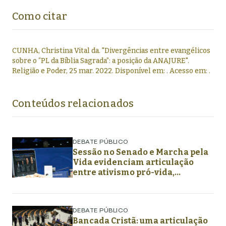
Como citar
CUNHA, Christina Vital da
.
"
Divergências entre evangélicos
sobre o “PL da Bíblia Sagrada”: a posição da ANAJURE
".
Religião e Poder,
25 mar. 2022
. Disponível em:
. Acesso em:
.
Conteúdos relacionados
DEBATE PÚBLICO
Sessão no Senado e Marcha pela
Vida evidenciam articulação
entre ativismo pró-vida,
lideranças religiosas e
representação política
DEBATE PÚBLICO
Bancada Cristã: uma articulação