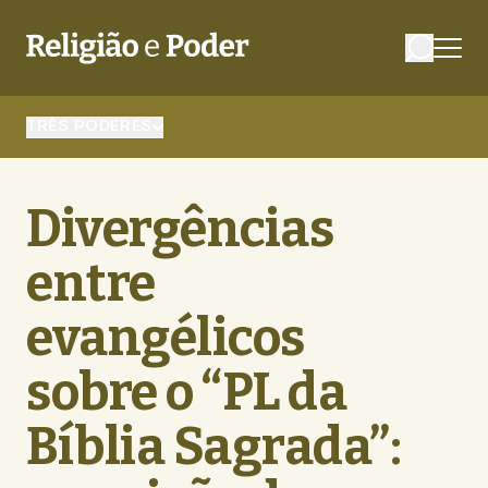
TRÊS PODERES
Divergências
entre
evangélicos
sobre o “PL da
Bíblia Sagrada”: