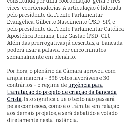
constituída por uma coordenação-geral e três
vices-coordenadorias. A articulação é liderada
pelo presidente da Frente Parlamentar
Evangélica, Gilberto Nascimento (PSD-SP), e
pelo presidente da Frente Parlamentar Católica
Apostólica Romana, Luiz Gastão (PSD-CE).
Além das prerrogativas já descritas, a bancada
poderá usar a palavra por cinco minutos
semanalmente em plenário.
Por hora, o plenário da Câmara aprovou com
ampla maioria – 398 votos favoráveis e 30
contrários – o regime de
urgência para
tramitação do projeto de criação da Bancada
Cristã
. Isto significa que o texto não passará
pelas comissões, como é o trâmite em relação
aos demais projetos, e será debatido e votado
diretamente nesta instância.