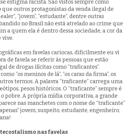
se estigma racista. São vistos sempre como
 que outros protagonistas da venda ilegal de
aler”, “jovem”, “estudante”, dentre outras
 bandido no Brasil não está atrelado ao crime que
m a quem ela é dentro dessa sociedade, a cor da
 vive.
ráficas em favelas cariocas, dificilmente eu vi
 de favela se referir às pessoas que estão
al de drogas ilícitas como “traficantes”.
mo “os meninos de lá”, “os caras da firma”, os
 outros termos. A palavra “traficante” carrega uma
reótipos, pesos históricos. O “traficante” sempre é
o, o pobre. A própria mídia corporativa, a grande
parece nas manchetes com o nome de “traficante”
apenas” jovem, suspeito, estudante, engenheiro,
mana!
tecostalismo nas favelas