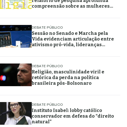
relatório de pesquisa aprofunda
compreensão sobre as mulheres
muçulmanas
DEBATE PÚBLICO
Sessão no Senado e Marcha pela
Vida evidenciam articulação entre
ativismo pró-vida, lideranças
religiosas e representação
política
DEBATE PÚBLICO
Religião, masculinidade viril e
retórica da perda na política
brasileira pós-Bolsonaro
DEBATE PÚBLICO
Instituto Isabel: lobby católico
conservador em defesa do “direito
natural”