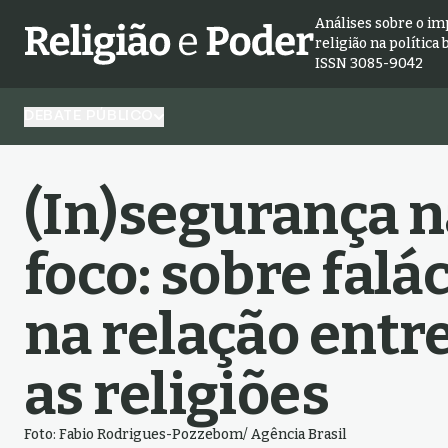
Análises sobre o im
religião na política 
ISSN 3085-9042
DEBATE PÚBLICO
(In)segurança n
foco: sobre falác
na relação entre
as religiões
Foto: Fabio Rodrigues-Pozzebom/ Agência Brasil