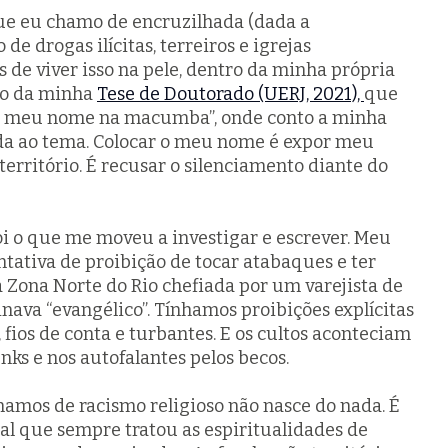
ue eu chamo de encruzilhada (dada a
de drogas ilícitas, terreiros e igrejas
 de viver isso na pele, dentro da minha própria
lo da minha
Tese de Doutorado (UERJ, 2021),
que
r meu nome na macumba”, onde conto a minha
ada ao tema. Colocar o meu nome é expor meu
território. É recusar o silenciamento diante do
oi o que me moveu a investigar e escrever. Meu
entativa de proibição de tocar atabaques e ter
da Zona Norte do Rio chefiada por um varejista de
ava “evangélico”. Tínhamos proibições explícitas
 fios de conta e turbantes. E os cultos aconteciam
unks e nos autofalantes pelos becos.
amos de racismo religioso não nasce do nada. É
al que sempre tratou as espiritualidades de