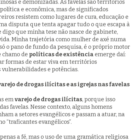
nosas e demonizadas. As favelas são territórios
política e econômica, mas de significados
erreiros resistem como lugares de cura, educação e
 uma disputa que tenta apagar tudo o que escapa à
que digo que minha tese não nasce de gabinete,
vida. Minha trajetória como mulher de axé numa
 só o pano de fundo da pesquisa, é o próprio motor
ue chamo de
políticas de existência
emerge daí:
tar formas de estar viva em territórios
 vulnerabilidades e potências.
rejo de drogas ilícitas e as igrejas nas favelas
mas em
varejo de drogas ilícitas
, porque isso
das favelas. Nesse contexto, alguns homens
linham a setores evangélicos e passam a atuar, na
o “traficantes evangélicos”.
penas a fé, mas o uso de uma gramática religiosa