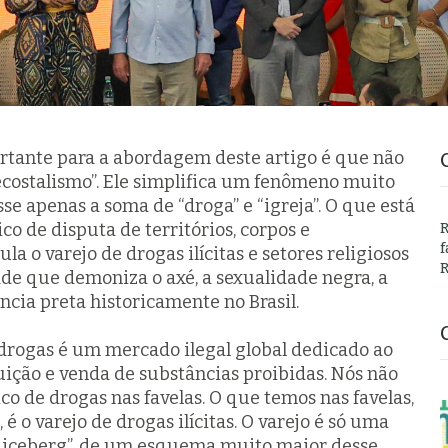
rtante para a abordagem deste artigo é que não
costalismo”. Ele simplifica um fenômeno muito
se apenas a soma de “droga” e “igreja”. O que está
co de disputa de territórios, corpos e
R
f
ula o varejo de drogas ilícitas e setores religiosos
R
e que demoniza o axé, a sexualidade negra, a
tência preta historicamente no Brasil.
 drogas é um mercado ilegal global dedicado ao
buição e venda de substâncias proibidas. Nós não
co de drogas nas favelas. O que temos nas favelas,
é o varejo de drogas ilícitas. O varejo é só uma
do iceberg”, de um esquema muito maior desse