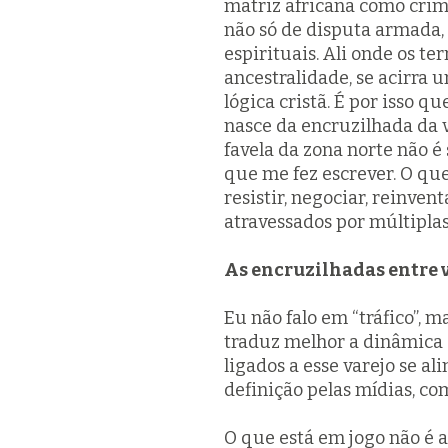
matriz africana como crimi
não só de disputa armada, 
espirituais. Ali onde os t
ancestralidade, se acirra
lógica cristã. É por isso 
nasce da encruzilhada da 
favela da zona norte não é
que me fez escrever. O q
resistir, negociar, reinven
atravessados por múltiplas
As encruzilhadas entre va
Eu não falo em “tráfico”, 
traduz melhor a dinâmica 
ligados a esse varejo se a
definição pelas mídias, com
O que está em jogo não é a