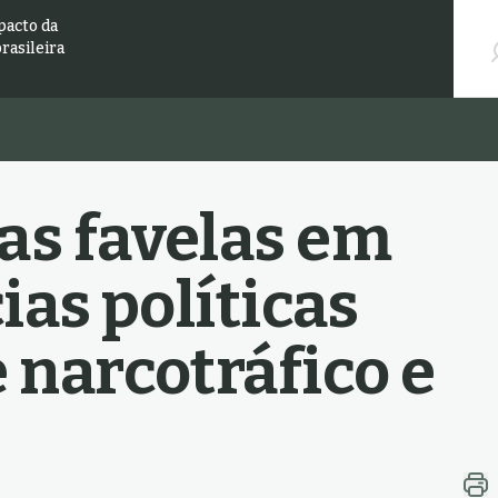
Pesqu
pacto da
brasileira
as favelas em
ias políticas
 narcotráfico e