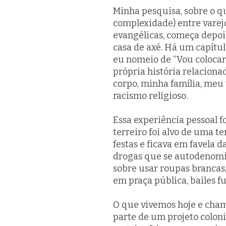
Minha pesquisa, sobre o q
complexidade) entre varejo 
evangélicas, começa depois
casa de axé. Há um capítu
eu nomeio de “Vou coloca
própria história relacion
corpo, minha família, meu 
racismo religioso.
Essa experiência pessoal f
terreiro foi alvo de uma t
festas e ficava em favela 
drogas que se autodenomin
sobre usar roupas brancas,
em praça pública, bailes f
O que vivemos hoje e cham
parte de um projeto coloni