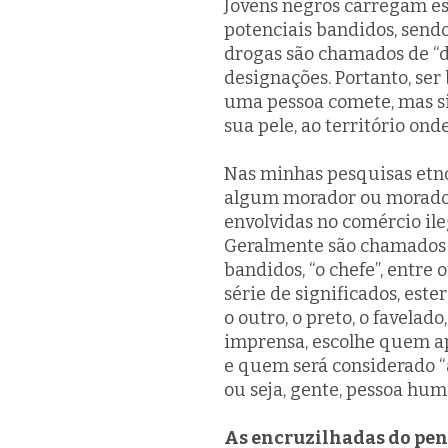
Jovens negros carregam es
potenciais bandidos, sendo
drogas são chamados de “de
designações. Portanto, ser
uma pessoa comete, mas si
sua pele, ao território onde
Nas minhas pesquisas etnog
algum morador ou moradora
envolvidas no comércio ileg
Geralmente são chamados co
bandidos, “o chefe”, entre
série de significados, este
o outro, o preto, o favelad
imprensa, escolhe quem a
e quem será considerado “
ou seja, gente, pessoa hu
As encruzilhadas do pen