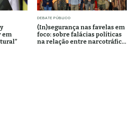
DEBATE PÚBLICO
by
(In)segurança nas favelas em
r em
foco: sobre falácias políticas
tural”
na relação entre narcotráfico
e as religiões