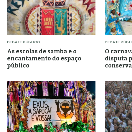
DEBATE PÚBLICO
DEBATE PÚBL
As escolas de samba e o
O carnav
encantamento do espaço
disputa p
público
conserva