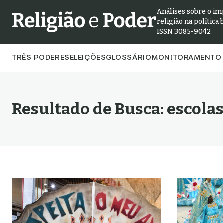
Análises sobre o im
religião na política 
ISSN 3085-9042
TRÊS PODERES
ELEIÇÕES
GLOSSÁRIO
MONITORAMENTO 
Resultado de Busca:
escola