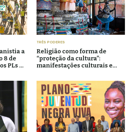
TRÊS PODERES
anistia a
Religião como forma de
o 8 de
“proteção da cultura”:
os PLs de
manifestações culturais e
artísticas como campo de
disputa