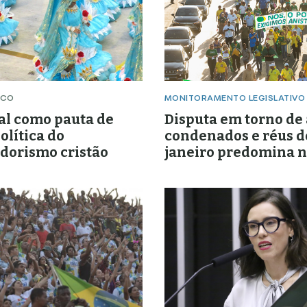
ICO
MONITORAMENTO LEGISLATIVO
al como pauta de
Disputa em torno de 
olítica do
condenados e réus d
dorismo cristão
janeiro predomina n
março de 2025