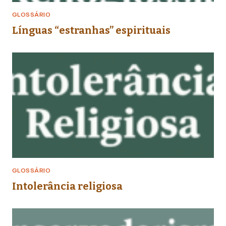
GLOSSÁRIO
Línguas “estranhas” espirituais
GLOSSÁRIO
Intolerância religiosa