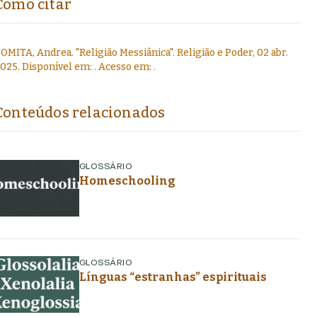
Como citar
OMITA, Andrea
.
"
Religião Messiânica
".
Religião e Poder,
02 abr.
2025
. Disponível em:
. Acesso em:
.
Conteúdos relacionados
GLOSSÁRIO
Homeschooling
GLOSSÁRIO
Línguas “estranhas” espirituais