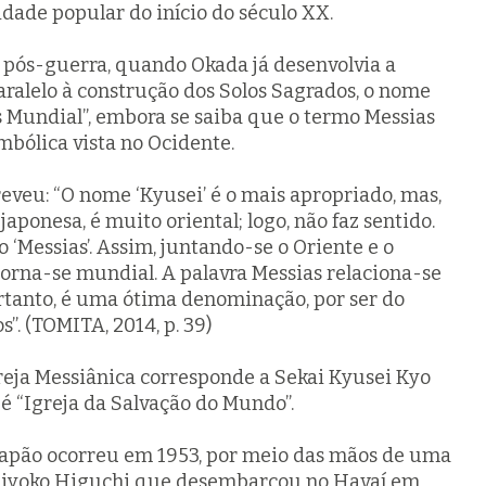
idade popular do início do século XX.
o pós-guerra, quando Okada já desenvolvia a
aralelo à construção dos Solos Sagrados, o nome
s Mundial”, embora se saiba que o termo Messias
bólica vista no Ocidente.
reveu: “O nome ‘Kyusei’ é o mais apropriado, mas,
ponesa, é muito oriental; logo, não faz sentido.
ão ‘Messias’. Assim, juntando-se o Oriente e o
 torna-se mundial. A palavra Messias relaciona-se
ortanto, é uma ótima denominação, por ser do
s”. (TOMITA, 2014, p. 39)
greja Messiânica corresponde a Sekai Kyusei Kyo
“Igreja da Salvação do Mundo”.
Japão ocorreu em 1953, por meio das mãos de uma
 Kiyoko Higuchi que desembarcou no Havaí em