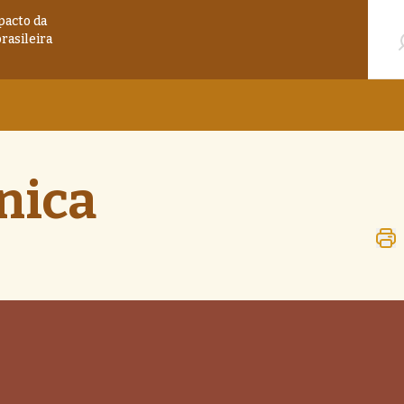
Pesqu
pacto da
brasileira
nica