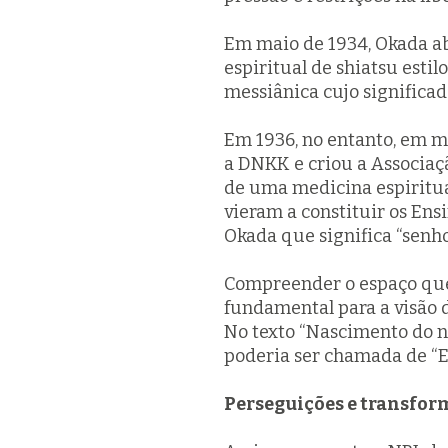
Em maio de 1934, Okada ab
espiritual de
shiatsu
estil
messiânica cujo significado
Em 1936, no entanto, em me
a DNKK e criou a Associaç
de uma medicina espiritua
vieram a constituir os En
Okada que significa “senho
Compreender o espaço que
fundamental para a visão d
No texto “Nascimento do n
poderia ser chamada de “
Perseguições e transfor