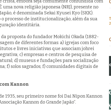
 é cristã, embora seja comumente confundida com
É uma nova religião japonesa (NRJ), presente no
o Japão, é denominada Sekai Kyusei Kyo (SKK).
 o processo de institucionalização, além da sua
T
uração identitária.
s da proposta do fundador Mokichi Okada (1882-
agem de diferentes formas: a) igrejas com foco
stitutos e livres iniciativas que associam
johrei
egrativa; c) empresas e centros de pesquisa de
atural; d) museus e fundações para socialização
ana; f) solos sagrados; f) comunidades digitais de
o com Kannon
 de 1935, seu primeiro nome foi Dai Nipon Kannon
“Associação Kannon do Grande Japão”.