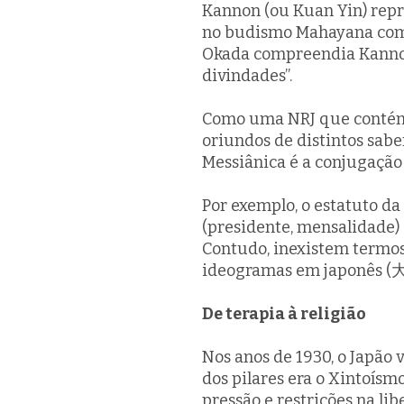
Kannon (ou Kuan Yin) repr
no budismo Mahayana como
Okada compreendia Kannon
divindades”.
Como uma NRJ que conté
oriundos de distintos sabe
Messiânica é a conjugação
Por exemplo, o estatuto d
(presidente, mensalidade) 
Contudo, inexistem termos 
ideogramas em japonês
De terapia à religião
Nos anos de 1930, o Japão v
dos pilares era o Xintoísm
pressão e restrições na li