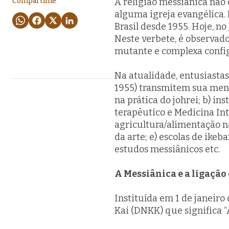
Compartilhe
A religião messiânica não
alguma igreja evangélica. 
Brasil desde 1955. Hoje, n
Neste verbete, é observado
mutante e complexa config
Na atualidade, entusiasta
1955) transmitem sua mens
na prática do
johrei
; b) in
terapêutico e Medicina Int
agricultura/alimentação n
da arte; e) escolas de ikeb
estudos messiânicos etc.
A Messiânica e a ligaçã
Instituída em 1 de janeiro
Kai (DNKK) que significa 