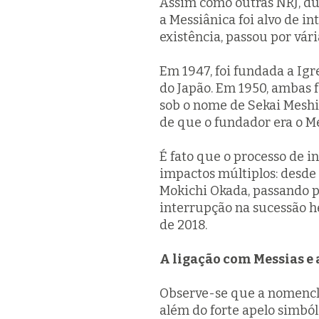
Assim como outras NRJ, dur
a Messiânica foi alvo de i
existência, passou por vár
Em 1947, foi fundada a Igr
do Japão. Em 1950, ambas f
sob o nome de Sekai Meshi
de que o fundador era o Me
É fato que o processo de i
impactos múltiplos: desde
Mokichi Okada, passando p
interrupção na sucessão he
de 2018.
A ligação com Messias e
Observe-se que a nomencl
além do forte apelo simbó