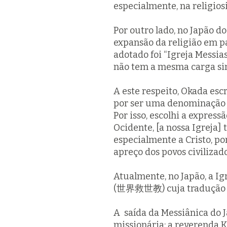
especialmente, na religios
Por outro lado, no Japão d
expansão da religião em p
adotado foi “Igreja Messia
não tem a mesma carga sim
A este respeito, Okada esc
por ser uma denominação ja
Por isso, escolhi a express
Ocidente, [a nossa Igreja]
especialmente a Cristo, p
apreço dos povos civilizado
Atualmente, no Japão, a I
(世界救世教) cuja tradução é 
A saída da Messiânica do 
missionária: a reverenda