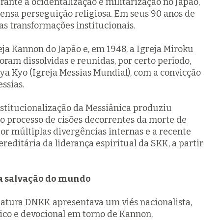
ante a ocidentalização e militarização no Japão,
ntensa perseguição religiosa. Em seus 90 anos de
ias transformações institucionais.
eja Kannon do Japão e, em 1948, a Igreja Miroku
oram dissolvidas e reunidas, por certo período,
ya Kyo (Igreja Messias Mundial), com a convicção
ssias.
nstitucionalização da Messiânica produziu
 o processo de cisões decorrentes da morte de
or múltiplas divergências internas e a recente
reditária da liderança espiritual da SKK, a partir
 a salvação do mundo
atura DNKK apresentava um viés nacionalista,
lico e devocional em torno de Kannon,