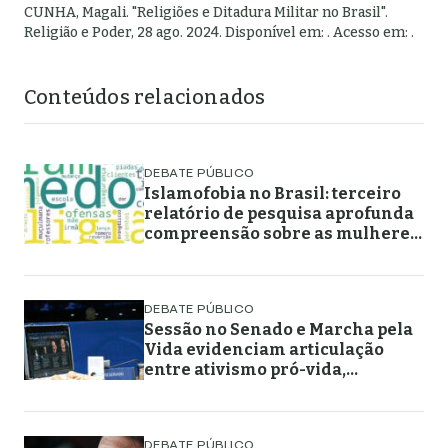
CUNHA, Magali
.
"
Religiões e Ditadura Militar no Brasil
".
Religião e Poder,
28 ago. 2024
. Disponível em:
. Acesso em:
.
Conteúdos relacionados
DEBATE PÚBLICO
Islamofobia no Brasil: terceiro
relatório de pesquisa aprofunda
compreensão sobre as mulheres
muçulmanas
DEBATE PÚBLICO
Sessão no Senado e Marcha pela
Vida evidenciam articulação
entre ativismo pró-vida,
lideranças religiosas e
representação política
DEBATE PÚBLICO