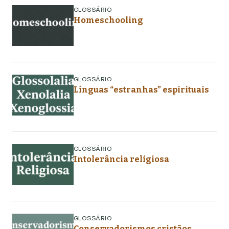
GLOSSÁRIO
Homeschooling
GLOSSÁRIO
Línguas “estranhas” espirituais
GLOSSÁRIO
Intolerância religiosa
GLOSSÁRIO
Conservadorismos cristãos