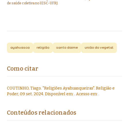
de saúde coletiva no IESC-UFRJ.
ayahuasca
religião
santo daime
união do vegetal
Como citar
COUTINHO, Tiago
.
"
Religiões Ayahuasqueiras
".
Religião e
Poder,
09 set. 2024
. Disponível em:
. Acesso em:
.
Conteúdos relacionados