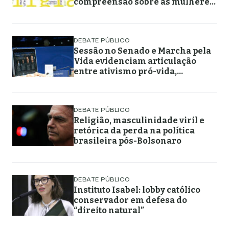
compreensão sobre as mulheres
muçulmanas
DEBATE PÚBLICO
Sessão no Senado e Marcha pela
Vida evidenciam articulação
entre ativismo pró-vida,
lideranças religiosas e
representação política
DEBATE PÚBLICO
Religião, masculinidade viril e
retórica da perda na política
brasileira pós-Bolsonaro
DEBATE PÚBLICO
Instituto Isabel: lobby católico
conservador em defesa do
“direito natural”