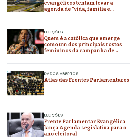
evangélicos tentam levar a
agenda de “vida, família e
liberdade” aos planos de governo
futuros
ELEIÇÕES
Quem é a católica que emerge
como um dos principais rostos
femininos da campanha de
Flávio Bolsonaro
DADOS ABERTOS
Atlas das Frentes Parlamentares
ELEIÇÕES
Frente Parlamentar Evangélica
lança Agenda Legislativa para o
ano eleitoral