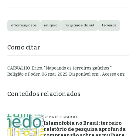
afrorreligiosos
religião
rio grande do sul
terreiros
Como citar
CARVALHO, Erico
.
"
Mapeando os terreiros gaúchos
".
Religião e Poder,
06 mai. 2025
. Disponível em:
. Acesso em:
.
Conteúdos relacionados
DEBATE PÚBLICO
Islamofobia no Brasil: terceiro
relatório de pesquisa aprofunda
compreensão sobre as mulheres