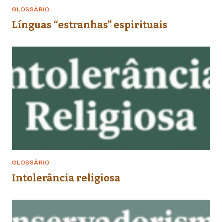
GLOSSÁRIO
Línguas “estranhas” espirituais
GLOSSÁRIO
Intolerância religiosa