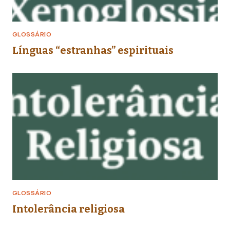
GLOSSÁRIO
Línguas “estranhas” espirituais
GLOSSÁRIO
Intolerância religiosa