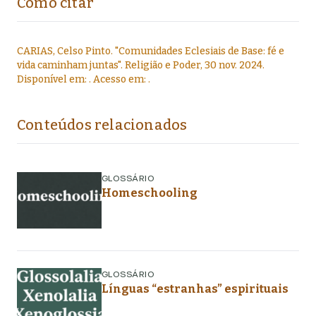
Como citar
CARIAS, Celso Pinto
.
"
Comunidades Eclesiais de Base: fé e
vida caminham juntas
".
Religião e Poder,
30 nov. 2024
.
Disponível em:
. Acesso em:
.
Conteúdos relacionados
GLOSSÁRIO
Homeschooling
GLOSSÁRIO
Línguas “estranhas” espirituais