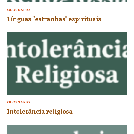
GLOSSÁRIO
Línguas “estranhas” espirituais
GLOSSÁRIO
Intolerância religiosa