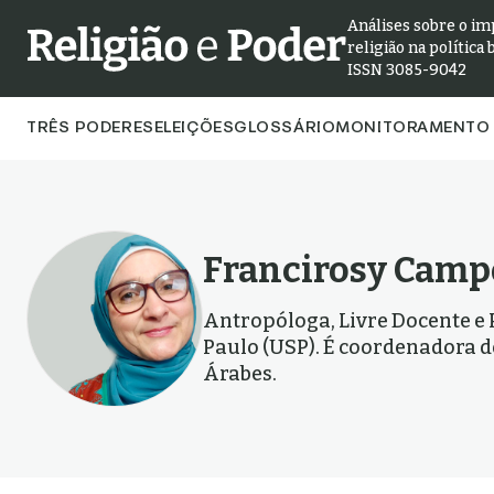
Análises sobre o im
religião na política 
ISSN 3085-9042
TRÊS PODERES
ELEIÇÕES
GLOSSÁRIO
MONITORAMENTO 
Francirosy Camp
Antropóloga, Livre Docente e 
Paulo (USP). É coordenadora 
Árabes.