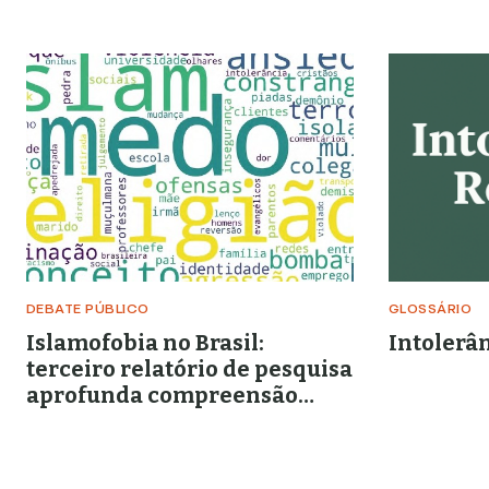
DEBATE PÚBLICO
GLOSSÁRIO
Islamofobia no Brasil:
Intolerân
terceiro relatório de pesquisa
aprofunda compreensão
sobre as mulheres
muçulmanas