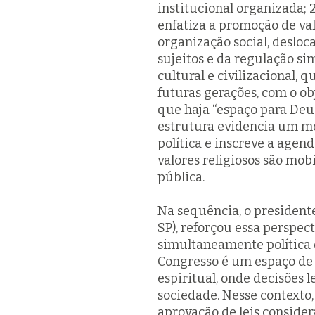
institucional organizada; 
enfatiza a promoção de val
organização social, deslo
sujeitos e da regulação sim
cultural e civilizacional, 
futuras gerações, com o o
que haja
“espaço para Deus
estrutura evidencia um mo
política e inscreve a age
valores religiosos são mo
pública.
Na sequência, o president
SP), reforçou essa perspec
simultaneamente política e
Congresso é um espaço de 
espiritual, onde decisões 
sociedade. Nesse contexto,
aprovação de leis consider