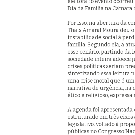
eleitoral: o evento ocorr
Dia da Família na Câmara 
Por isso, na abertura da c
Thais Amaral Moura deu o 
instabilidade social à per
família. Segundo ela, a at
esse cenário, partindo da 
sociedade inteira adoece j
crises políticas seriam pre
sintetizando essa leitura 
uma crise moral que é uma 
narrativa de urgência, na
ético e religioso, express
A agenda foi apresentada 
estruturado em três eixos a
legislativo, voltado à propo
públicas no Congresso Nac