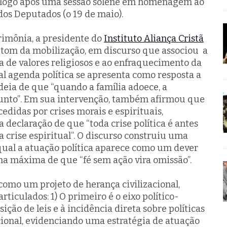
eu logo após uma sessão solene em homenagem ao
dos Deputados (o 19 de maio).
erimônia, a presidente do
Instituto Aliança Cristã
tom da mobilização, em discurso que associou a
da de valores religiosos e ao enfraquecimento da
ual agenda política se apresenta como resposta a
ideia de que
“quando a família adoece, a
unto”
. Em sua intervenção, também afirmou que
cedidas por crises morais e espirituais,
na declaração de que
“toda crise política é antes
crise espiritual”.
O discurso construiu uma
 qual a atuação política aparece como um dever
a na máxima de que “fé sem ação vira omissão”.
como um projeto de herança civilizacional,
rticulados: 1) O primeiro é o eixo político-
sição de leis e à incidência direta sobre políticas
ional, evidenciando uma estratégia de atuação