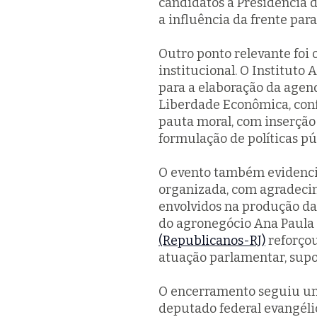
candidatos à Presidência 
a influência da frente para
Outro ponto relevante foi 
institucional. O Instituto 
para a elaboração da agend
Liberdade Econômica, con
pauta moral, com inserção
formulação de políticas pú
O evento também evidencio
organizada, com agradecim
envolvidos na produção da
do agronegócio Ana Paula
(Republicanos-RJ)
reforçou
atuação parlamentar, supor
O encerramento seguiu um
deputado federal evangél