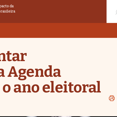
Pesqu
pacto da
brasileira
ntar
ça Agenda
 o ano eleitoral