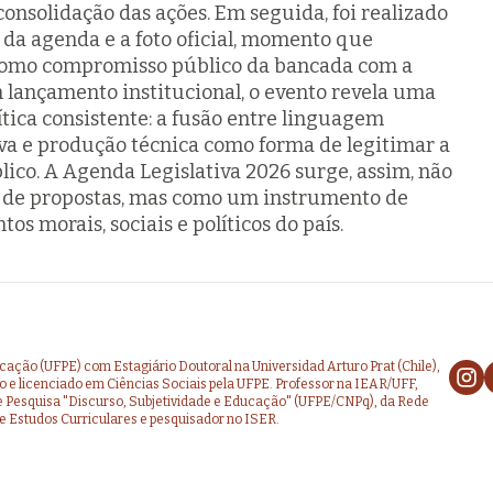
 consolidação das ações. Em seguida, foi realizado
 da agenda e a foto oficial, momento que
como compromisso público da bancada com a
 lançamento institucional, o evento revela uma
lítica consistente: a fusão entre linguagem
tiva e produção técnica como forma de legitimar a
ico. A Agenda Legislativa 2026 surge, assim, não
de propostas, mas como um instrumento de
s morais, sociais e políticos do país.
ção (UFPE) com Estagiário Doutoral na Universidad Arturo Prat (Chile),
e licenciado em Ciências Sociais pela UFPE. Professor na IEAR/UFF,
 Pesquisa "Discurso, Subjetividade e Educação" (UFPE/CNPq), da Rede
 Estudos Curriculares e pesquisador no ISER.