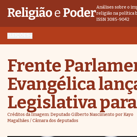
Análises sobre o im
religião na política 
ISSN 3085-9042
ELEIÇÕES
Frente Parlame
Evangélica lan
Legislativa para
Créditos da Imagem: Deputado Gilberto Nascimento por Kayo
Magalhães / Câmara dos deputados