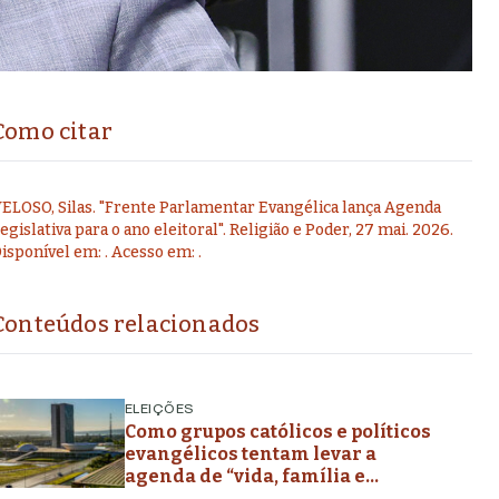
Como citar
ELOSO, Silas
.
"
Frente Parlamentar Evangélica lança Agenda
egislativa para o ano eleitoral
".
Religião e Poder,
27 mai. 2026
.
isponível em:
. Acesso em:
.
Conteúdos relacionados
ELEIÇÕES
Como grupos católicos e políticos
evangélicos tentam levar a
agenda de “vida, família e
liberdade” aos planos de governo