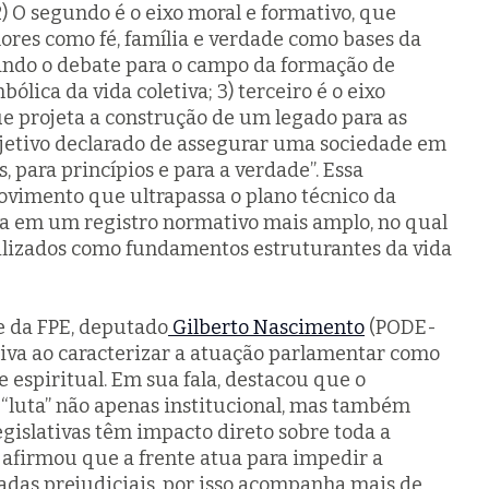
2) O segundo é o eixo moral e formativo, que
ores como fé, família e verdade como bases da
cando o debate para o campo da formação de
bólica da vida coletiva; 3) terceiro é o eixo
que projeta a construção de um legado para as
bjetivo declarado de assegurar uma sociedade em
, para princípios e para a verdade”.
Essa
vimento que ultrapassa o plano técnico da
nda em um registro normativo mais amplo, no qual
bilizados como fundamentos estruturantes da vida
e da FPE, deputado
Gilberto Nascimento
(PODE-
tiva ao caracterizar a atuação parlamentar como
 espiritual. Em sua fala, destacou que o
“luta” não apenas institucional, mas também
legislativas têm impacto direto sobre toda a
 afirmou que a frente atua para impedir a
adas prejudiciais, por isso acompanha mais de