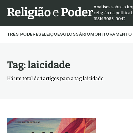
Análises sobre o im
religião na política 
ISSN 3085-9042
TRÊS PODERES
ELEIÇÕES
GLOSSÁRIO
MONITORAMENTO 
Tag:
laicidade
Há um total de
1
artigos para a tag
laicidade
.