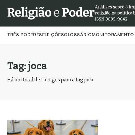
Análises sobre o im
religião na política 
ISSN 3085-9042
TRÊS PODERES
ELEIÇÕES
GLOSSÁRIO
MONITORAMENTO 
Tag:
joca
Há um total de
1
artigos para a tag
joca
.